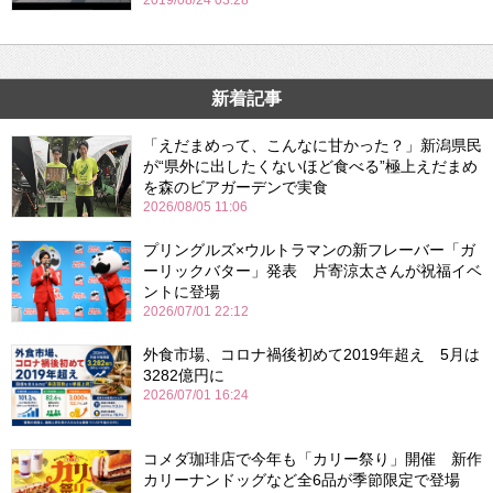
2019/08/24 03:28
新着記事
「えだまめって、こんなに甘かった？」新潟県民
が“県外に出したくないほど食べる”極上えだまめ
を森のビアガーデンで実食
2026/08/05 11:06
プリングルズ×ウルトラマンの新フレーバー「ガ
ーリックバター」発表 片寄涼太さんが祝福イベ
ントに登場
2026/07/01 22:12
外食市場、コロナ禍後初めて2019年超え 5月は
3282億円に
2026/07/01 16:24
コメダ珈琲店で今年も「カリー祭り」開催 新作
カリーナンドッグなど全6品が季節限定で登場