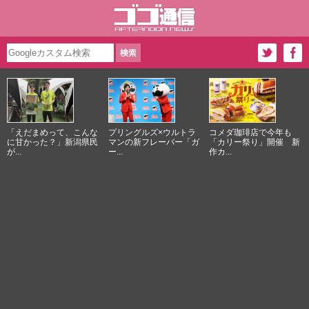
「えだまめって、こんな
プリングルズ×ウルトラ
コメダ珈琲店で今年も
に甘かった？」新潟県民
マンの新フレーバー「ガ
「カリー祭り」開催 新
が...
ー...
作カ...