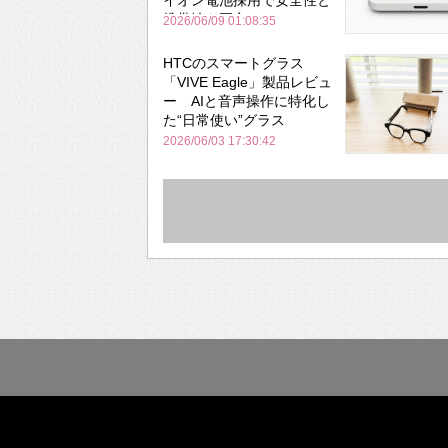
携帯性を両立
2026/06/09 01:08:35
HTCのスマートグラス
「VIVE Eagle」製品レビュ
ー AIと音声操作に特化し
た“日常使い”グラス
2026/06/03 17:30:42