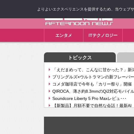
よりよいエクスペリエンスを提供するため、当ウェブサイト
ゴゴ通信
エンタメ
ITテクノロジー
トピックス
「えだまめって、こんなに甘かった？」新潟
プリングルズ×ウルトラマンの新フレーバー
コメダ珈琲店で今年も「カリー祭り」開催 
QIROCA、薄さ約8.3mmのQi2対応モバイ
Soundcore Liberty 5 Pro Maxレビュ･･･
【新製品】月額不要で自然な会話！最新AI（GPT
【次世代の没入感と生産性】VITURE Luma Ul
Geminiが音楽生成「Create music」機能提
挫折率8割の壁をAIで突破。ジャストシステ