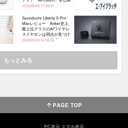
2026/06/08 17:08:47
Soundcore Liberty 5 Pro
Maxレビュー Anker史上
最上位クラスのAIワイヤレ
スイヤホンは弱点が見つけ
づらいくらいの完成度にび
2026/05/30 16:56:19
びった ノイキャン性能は
Bose並み
もっとみる
PC表示
スマホ表示