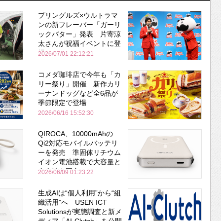
プリングルズ×ウルトラマ
ンの新フレーバー「ガーリ
ックバター」発表 片寄涼
太さんが祝福イベントに登
場
2026/07/01 22:12:21
コメダ珈琲店で今年も「カ
リー祭り」開催 新作カリ
ーナンドッグなど全6品が
季節限定で登場
2026/06/16 15:52:30
QIROCA、10000mAhの
Qi2対応モバイルバッテリ
ーを発売 準固体リチウム
イオン電池搭載で大容量と
安全性を両立
2026/06/09 01:23:22
生成AIは“個人利用”から“組
織活用”へ USEN ICT
Solutionsが実態調査と新メ
ディア「AI-Clutch」を公開