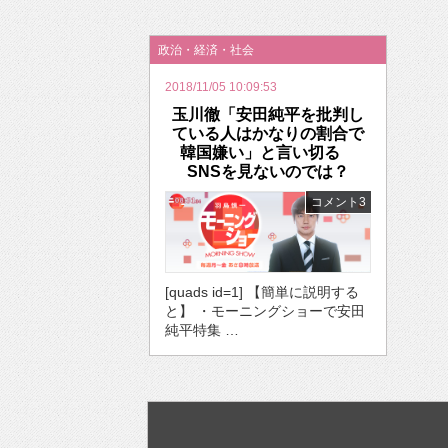
2026年のバレンタインは「自分で作って、想
政治・経済・社会
2018/11/05 10:09:53
玉川徹「安田純平を批判し
ている人はかなりの割合で
韓国嫌い」と言い切る
SNSを見ないのでは？
コメント3
[quads id=1] 【簡単に説明する
と】 ・モーニングショーで安田
純平特集 …