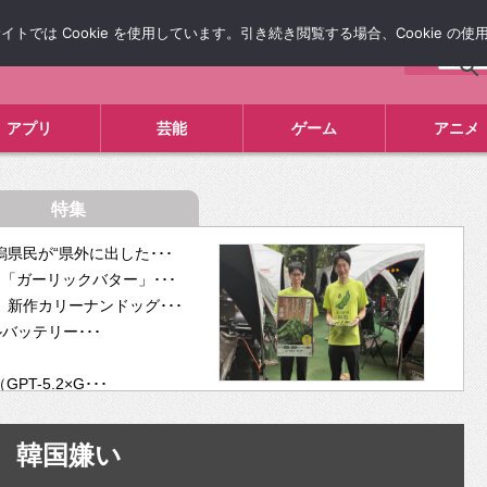
では Cookie を使用しています。引き続き閲覧する場合、Cookie の
について
広告掲載について
お問い合わせ
タレコミ
アプリ
芸能
ゲーム
アニメ
特集
県民が“県外に出した･･･
「ガーリックバター」･･･
新作カリーナンドッグ･･･
ルバッテリー･･･
-5.2×G･･･
tra･･･
供開･･･
韓国嫌い
ム、”自分が今話し･･･