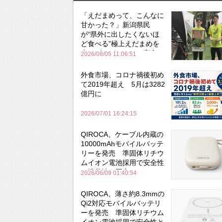
「えだまめって、こんなに
甘かった？」新潟県民
が“県外に出したくないほ
ど食べる”極上えだまめを
森のビアガーデンで実食
2026/08/05 11:06:51
外食市場、コロナ禍後初め
て2019年超え 5月は3282
億円に
2026/07/01 16:24:15
QIROCA、ケーブル内蔵の
10000mAhモバイルバッテ
リーを発売 準固体リチウ
ムイオン電池採用で安全性
と携帯性を両立
2026/06/09 01:40:54
QIROCA、薄さ約8.3mmの
Qi2対応モバイルバッテリ
ーを発売 準固体リチウム
イオン電池採用で安全性と