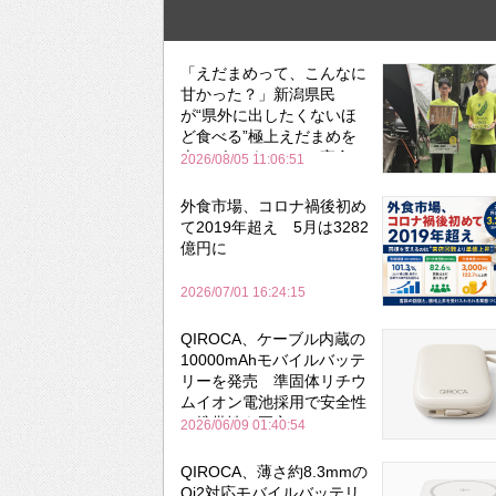
「えだまめって、こんなに
甘かった？」新潟県民
が“県外に出したくないほ
ど食べる”極上えだまめを
森のビアガーデンで実食
2026/08/05 11:06:51
外食市場、コロナ禍後初め
て2019年超え 5月は3282
億円に
2026/07/01 16:24:15
QIROCA、ケーブル内蔵の
10000mAhモバイルバッテ
リーを発売 準固体リチウ
ムイオン電池採用で安全性
と携帯性を両立
2026/06/09 01:40:54
QIROCA、薄さ約8.3mmの
Qi2対応モバイルバッテリ