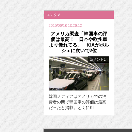
2026年のバレンタインは「自分で作って、想
エンタメ
2015/06/18 13:26:12
アメリカ調査「韓国車の評
価は最高！ 日本や欧州車
より優れてる」 KIAがポル
シェに次いで2位
コメント14
韓国メディアはアメリカでの消
費者の間で韓国車の評価は最高
だったと掲載。とくにKI …