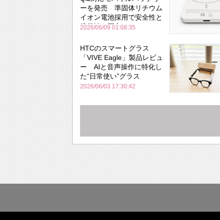
ーを発売 準固体リチウム
イオン電池採用で安全性と
携帯性を両立
2026/06/09 01:08:35
HTCのスマートグラス
「VIVE Eagle」製品レビュ
ー AIと音声操作に特化し
た“日常使い”グラス
2026/06/03 17:30:42