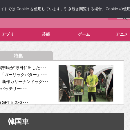
では Cookie を使用しています。引き続き閲覧する場合、Cookie の
について
広告掲載について
お問い合わせ
タレコミ
アプリ
芸能
ゲーム
アニメ
特集
県民が“県外に出した･･･
「ガーリックバター」･･･
新作カリーナンドッグ･･･
ルバッテリー･･･
-5.2×G･･･
tra･･･
供開･･･
韓国車
ム、”自分が今話し･･･