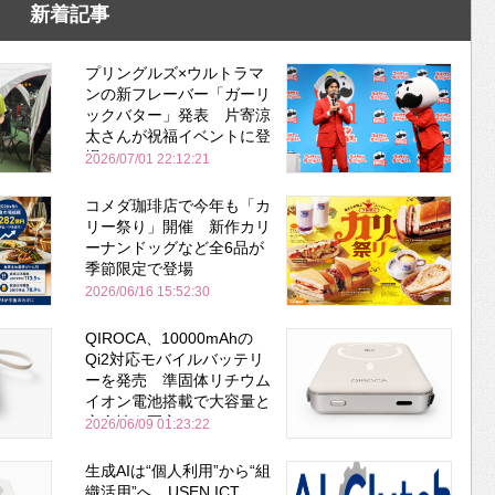
新着記事
プリングルズ×ウルトラマ
ンの新フレーバー「ガーリ
ックバター」発表 片寄涼
太さんが祝福イベントに登
場
2026/07/01 22:12:21
コメダ珈琲店で今年も「カ
リー祭り」開催 新作カリ
ーナンドッグなど全6品が
季節限定で登場
2026/06/16 15:52:30
QIROCA、10000mAhの
Qi2対応モバイルバッテリ
ーを発売 準固体リチウム
イオン電池搭載で大容量と
安全性を両立
2026/06/09 01:23:22
生成AIは“個人利用”から“組
織活用”へ USEN ICT