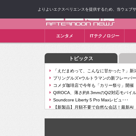
よりよいエクスペリエンスを提供するため、当ウェブサイト
ゴゴ通信
エンタメ
ITテクノロジー
トピックス
「えだまめって、こんなに甘かった？」新潟
プリングルズ×ウルトラマンの新フレーバー
コメダ珈琲店で今年も「カリー祭り」開催 
QIROCA、薄さ約8.3mmのQi2対応モバイ
Soundcore Liberty 5 Pro Maxレビュ･･･
【新製品】月額不要で自然な会話！最新AI（GPT
【次世代の没入感と生産性】VITURE Luma Ul
Geminiが音楽生成「Create music」機能提
挫折率8割の壁をAIで突破。ジャストシステ