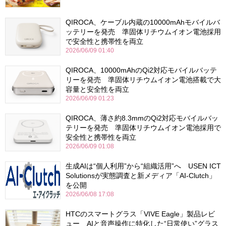
QIROCA、ケーブル内蔵の10000mAhモバイルバ
ッテリーを発売 準固体リチウムイオン電池採用
で安全性と携帯性を両立
2026/06/09 01:40
QIROCA、10000mAhのQi2対応モバイルバッテ
リーを発売 準固体リチウムイオン電池搭載で大
容量と安全性を両立
2026/06/09 01:23
QIROCA、薄さ約8.3mmのQi2対応モバイルバッ
テリーを発売 準固体リチウムイオン電池採用で
安全性と携帯性を両立
2026/06/09 01:08
生成AIは“個人利用”から“組織活用”へ USEN ICT
Solutionsが実態調査と新メディア「AI-Clutch」
を公開
2026/06/08 17:08
HTCのスマートグラス「VIVE Eagle」製品レビ
ュー AIと音声操作に特化した“日常使い”グラス