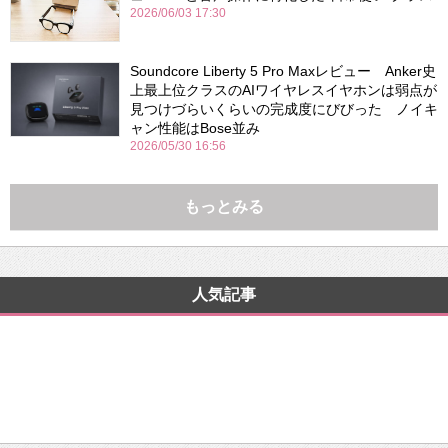
2026/06/03 17:30
Soundcore Liberty 5 Pro Maxレビュー Anker史
上最上位クラスのAIワイヤレスイヤホンは弱点が
見つけづらいくらいの完成度にびびった ノイキ
ャン性能はBose並み
2026/05/30 16:56
もっとみる
人気記事