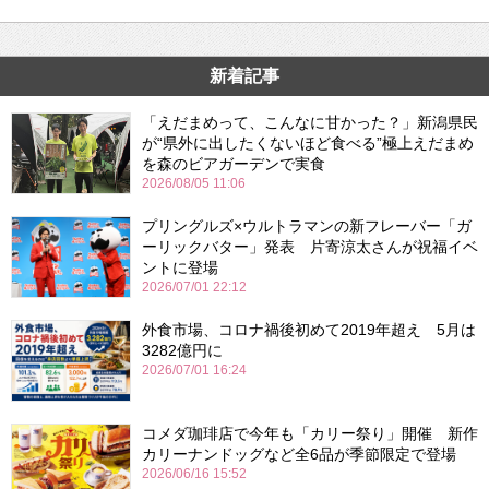
新着記事
「えだまめって、こんなに甘かった？」新潟県民
が“県外に出したくないほど食べる”極上えだまめ
を森のビアガーデンで実食
2026/08/05 11:06
プリングルズ×ウルトラマンの新フレーバー「ガ
ーリックバター」発表 片寄涼太さんが祝福イベ
ントに登場
2026/07/01 22:12
外食市場、コロナ禍後初めて2019年超え 5月は
3282億円に
2026/07/01 16:24
コメダ珈琲店で今年も「カリー祭り」開催 新作
カリーナンドッグなど全6品が季節限定で登場
2026/06/16 15:52