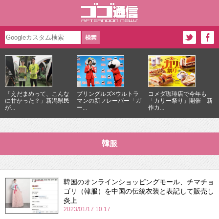
「えだまめって、こんな
プリングルズ×ウルトラ
コメダ珈琲店で今年も
に甘かった？」新潟県民
マンの新フレーバー「ガ
「カリー祭り」開催 新
が...
ー...
作カ...
韓服
韓国のオンラインショッピングモール、チマチョ
ゴリ（韓服）を中国の伝統衣装と表記して販売し
炎上
2023/01/17 10:17