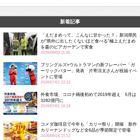
新着記事
「えだまめって、こんなに甘かった？」新潟県民
が“県外に出したくないほど食べる”極上えだまめ
を森のビアガーデンで実食
2026/08/05 11:06
プリングルズ×ウルトラマンの新フレーバー「ガ
ーリックバター」発表 片寄涼太さんが祝福イベ
ントに登場
2026/07/01 22:12
外食市場、コロナ禍後初めて2019年超え 5月は
3282億円に
2026/07/01 16:24
コメダ珈琲店で今年も「カリー祭り」開催 新作
カリーナンドッグなど全6品が季節限定で登場
2026/06/16 15:52