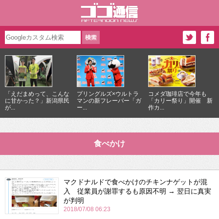
「えだまめって、こんな
プリングルズ×ウルトラ
コメダ珈琲店で今年も
に甘かった？」新潟県民
マンの新フレーバー「ガ
「カリー祭り」開催 新
が...
ー...
作カ...
食べかけ
マクドナルドで食べかけのチキンナゲットが混
入 従業員が謝罪するも原因不明 → 翌日に真実
が判明
2018/07/08 06:23