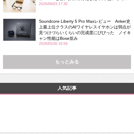
2026/06/03 17:30
Soundcore Liberty 5 Pro Maxレビュー Anker史
上最上位クラスのAIワイヤレスイヤホンは弱点が
見つけづらいくらいの完成度にびびった ノイキ
ャン性能はBose並み
2026/05/30 16:56
もっとみる
人気記事