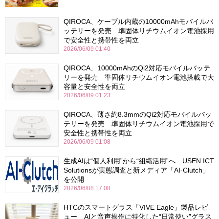
QIROCA、ケーブル内蔵の10000mAhモバイルバ
ッテリーを発売 準固体リチウムイオン電池採用
で安全性と携帯性を両立
2026/06/09 01:40
QIROCA、10000mAhのQi2対応モバイルバッテ
リーを発売 準固体リチウムイオン電池搭載で大
容量と安全性を両立
2026/06/09 01:23
QIROCA、薄さ約8.3mmのQi2対応モバイルバッ
テリーを発売 準固体リチウムイオン電池採用で
安全性と携帯性を両立
2026/06/09 01:08
生成AIは“個人利用”から“組織活用”へ USEN ICT
Solutionsが実態調査と新メディア「AI-Clutch」
を公開
2026/06/08 17:08
HTCのスマートグラス「VIVE Eagle」製品レビ
ュー AIと音声操作に特化した“日常使い”グラス