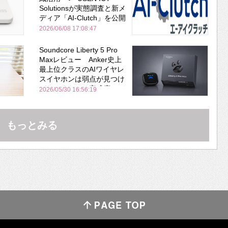
Solutionsが実態調査と新メ
ディア「AI-Clutch」を公開
2026/06/08 17:08:47
Soundcore Liberty 5 Pro
Maxレビュー Anker史上
最上位クラスのAIワイヤレ
スイヤホンは弱点が見つけ
づらいくらいの完成度にび
2026/05/30 16:56:19
びった ノイキャン性能は
Bose並み
もっとみる