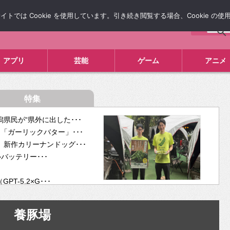
では Cookie を使用しています。引き続き閲覧する場合、Cookie の
について
広告掲載について
お問い合わせ
タレコミ
アプリ
芸能
ゲーム
アニメ
特集
県民が“県外に出した･･･
「ガーリックバター」･･･
新作カリーナンドッグ･･･
ルバッテリー･･･
-5.2×G･･･
tra･･･
供開･･･
養豚場
ム、”自分が今話し･･･