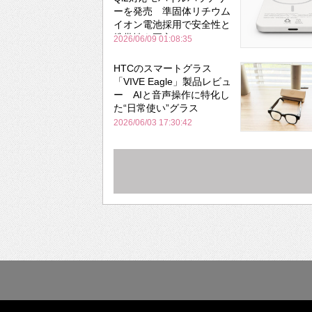
ーを発売 準固体リチウム
イオン電池採用で安全性と
携帯性を両立
2026/06/09 01:08:35
HTCのスマートグラス
「VIVE Eagle」製品レビュ
ー AIと音声操作に特化し
た“日常使い”グラス
2026/06/03 17:30:42