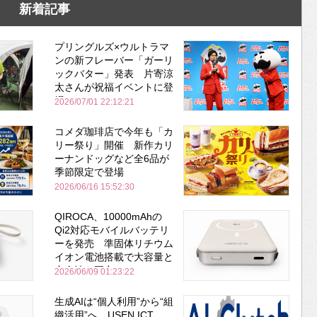
新着記事
プリングルズ×ウルトラマ
ンの新フレーバー「ガーリ
ックバター」発表 片寄涼
太さんが祝福イベントに登
場
2026/07/01 22:12:21
コメダ珈琲店で今年も「カ
リー祭り」開催 新作カリ
ーナンドッグなど全6品が
季節限定で登場
2026/06/16 15:52:30
QIROCA、10000mAhの
Qi2対応モバイルバッテリ
ーを発売 準固体リチウム
イオン電池搭載で大容量と
安全性を両立
2026/06/09 01:23:22
生成AIは“個人利用”から“組
織活用”へ USEN ICT