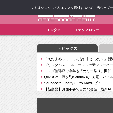
よりよいエクスペリエンスを提供するため、当ウェブサイト
ゴゴ通信
エンタメ
ITテクノロジー
トピックス
「えだまめって、こんなに甘かった？」新潟
プリングルズ×ウルトラマンの新フレーバー
コメダ珈琲店で今年も「カリー祭り」開催 
QIROCA、薄さ約8.3mmのQi2対応モバイ
Soundcore Liberty 5 Pro Maxレビュ･･･
【新製品】月額不要で自然な会話！最新AI（GPT
【次世代の没入感と生産性】VITURE Luma Ul
Geminiが音楽生成「Create music」機能提
挫折率8割の壁をAIで突破。ジャストシステ