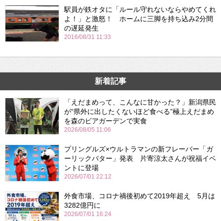
駅員が鉄オタに「ルール守れないならやめてくれ
よ！」と激怒！ ホームに三脚を持ち込み2分間
の遅延発生
2016/08/31 11:33
新着記事
「えだまめって、こんなに甘かった？」新潟県民
が“県外に出したくないほど食べる”極上えだまめ
を森のビアガーデンで実食
2026/08/05 11:06
プリングルズ×ウルトラマンの新フレーバー「ガ
ーリックバター」発表 片寄涼太さんが祝福イベ
ントに登場
2026/07/01 22:12
外食市場、コロナ禍後初めて2019年超え 5月は
3282億円に
2026/07/01 16:24