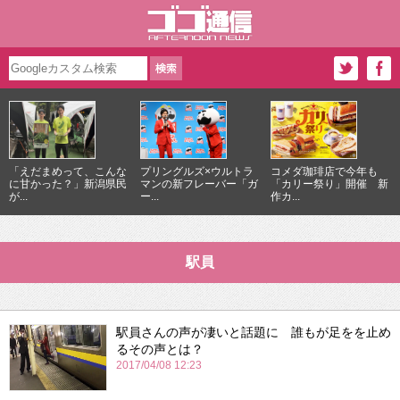
「えだまめって、こんな
プリングルズ×ウルトラ
コメダ珈琲店で今年も
に甘かった？」新潟県民
マンの新フレーバー「ガ
「カリー祭り」開催 新
が...
ー...
作カ...
駅員
駅員さんの声が凄いと話題に 誰もが足をを止め
るその声とは？
2017/04/08 12:23