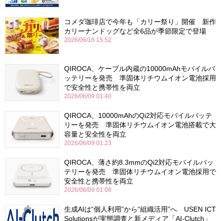
コメダ珈琲店で今年も「カリー祭り」開催 新作
カリーナンドッグなど全6品が季節限定で登場
2026/06/16 15:52
QIROCA、ケーブル内蔵の10000mAhモバイルバ
ッテリーを発売 準固体リチウムイオン電池採用
で安全性と携帯性を両立
2026/06/09 01:40
QIROCA、10000mAhのQi2対応モバイルバッテ
リーを発売 準固体リチウムイオン電池搭載で大
容量と安全性を両立
2026/06/09 01:23
QIROCA、薄さ約8.3mmのQi2対応モバイルバッ
テリーを発売 準固体リチウムイオン電池採用で
安全性と携帯性を両立
2026/06/09 01:08
生成AIは“個人利用”から“組織活用”へ USEN ICT
Solutionsが実態調査と新メディア「AI-Clutch」