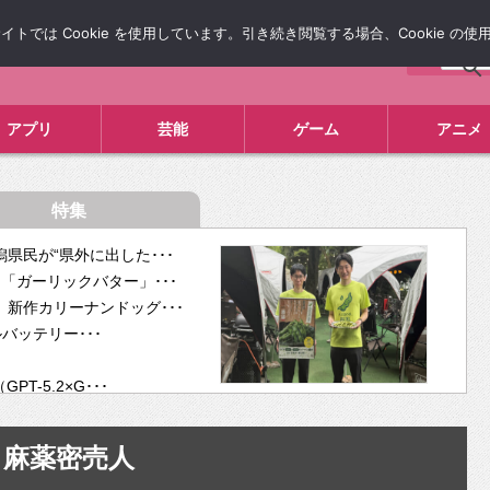
では Cookie を使用しています。引き続き閲覧する場合、Cookie の
について
広告掲載について
お問い合わせ
タレコミ
アプリ
芸能
ゲーム
アニメ
特集
県民が“県外に出した･･･
「ガーリックバター」･･･
新作カリーナンドッグ･･･
ルバッテリー･･･
-5.2×G･･･
tra･･･
供開･･･
麻薬密売人
ム、”自分が今話し･･･