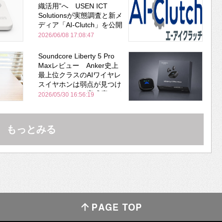
織活用”へ USEN ICT
Solutionsが実態調査と新メ
ディア「AI-Clutch」を公開
2026/06/08 17:08:47
Soundcore Liberty 5 Pro
Maxレビュー Anker史上
最上位クラスのAIワイヤレ
スイヤホンは弱点が見つけ
づらいくらいの完成度にび
2026/05/30 16:56:19
びった ノイキャン性能は
Bose並み
もっとみる