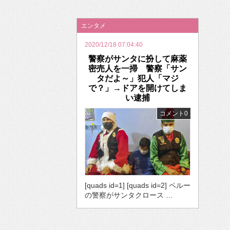
2026年のバレンタインは「自分で作って、想
エンタメ
2020/12/18 07:04:40
警察がサンタに扮して麻薬
密売人を一掃 警察「サン
タだよ～」犯人「マジ
で？」→ドアを開けてしま
い逮捕
コメント0
[quads id=1] [quads id=2] ペルー
の警察がサンタクロース …