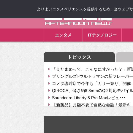
よりよいエクスペリエンスを提供するため、当ウェブサイト
ゴゴ通信
エンタメ
ITテクノロジー
トピックス
「えだまめって、こんなに甘かった？」新潟
プリングルズ×ウルトラマンの新フレーバー
コメダ珈琲店で今年も「カリー祭り」開催 
QIROCA、薄さ約8.3mmのQi2対応モバイ
Soundcore Liberty 5 Pro Maxレビュ･･･
【新製品】月額不要で自然な会話！最新AI（GPT
【次世代の没入感と生産性】VITURE Luma Ul
Geminiが音楽生成「Create music」機能提
挫折率8割の壁をAIで突破。ジャストシステ