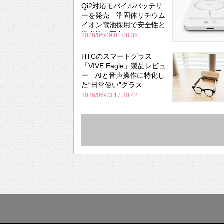
Qi2対応モバイルバッテリ
ーを発売 準固体リチウム
イオン電池採用で安全性と
携帯性を両立
2026/06/09 01:08:35
HTCのスマートグラス
「VIVE Eagle」製品レビュ
ー AIと音声操作に特化し
た“日常使い”グラス
2026/06/03 17:30:42