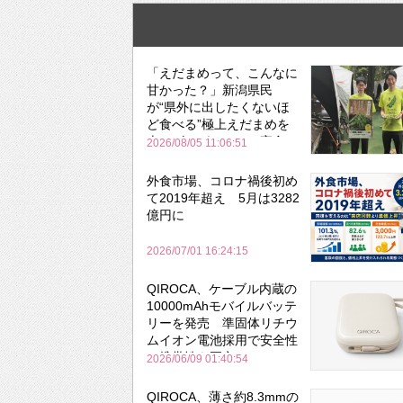
「えだまめって、こんなに
甘かった？」新潟県民
が“県外に出したくないほ
ど食べる”極上えだまめを
森のビアガーデンで実食
2026/08/05 11:06:51
外食市場、コロナ禍後初め
て2019年超え 5月は3282
億円に
2026/07/01 16:24:15
QIROCA、ケーブル内蔵の
10000mAhモバイルバッテ
リーを発売 準固体リチウ
ムイオン電池採用で安全性
と携帯性を両立
2026/06/09 01:40:54
QIROCA、薄さ約8.3mmの