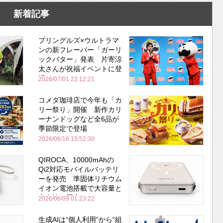
新着記事
プリングルズ×ウルトラマ
ンの新フレーバー「ガーリ
ックバター」発表 片寄涼
太さんが祝福イベントに登
場
2026/07/01 22:12:21
コメダ珈琲店で今年も「カ
リー祭り」開催 新作カリ
ーナンドッグなど全6品が
季節限定で登場
2026/06/16 15:52:30
QIROCA、10000mAhの
Qi2対応モバイルバッテリ
ーを発売 準固体リチウム
イオン電池搭載で大容量と
安全性を両立
2026/06/09 01:23:22
生成AIは“個人利用”から“組