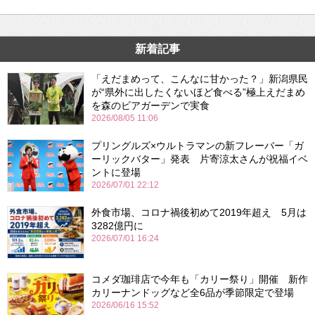
新着記事
「えだまめって、こんなに甘かった？」新潟県民
が“県外に出したくないほど食べる”極上えだまめ
を森のビアガーデンで実食
2026/08/05 11:06
プリングルズ×ウルトラマンの新フレーバー「ガ
ーリックバター」発表 片寄涼太さんが祝福イベ
ントに登場
2026/07/01 22:12
外食市場、コロナ禍後初めて2019年超え 5月は
3282億円に
2026/07/01 16:24
コメダ珈琲店で今年も「カリー祭り」開催 新作
カリーナンドッグなど全6品が季節限定で登場
2026/06/16 15:52