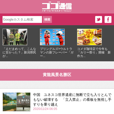
「えだまめって、こんな
プリングルズ×ウルトラ
コメダ珈琲店で今年も
に甘かった？」新潟県民
マンの新フレーバー「ガ
「カリー祭り」開催 新
が...
ー...
作カ...
黄龍風景名勝区
中国 ユネスコ世界遺産に無断で立ち入りとんで
もない破壊する 「立入禁止」の看板を無視し手
すりを乗り越え
2020/11/24 06:05