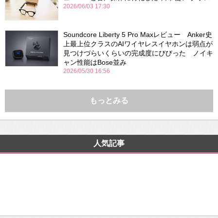
2026/06/03 17:30
Soundcore Liberty 5 Pro Maxレビュー Anker史
上最上位クラスのAIワイヤレスイヤホンは弱点が
見つけづらいくらいの完成度にびびった ノイキ
ャン性能はBose並み
2026/05/30 16:56
もっとみる
人気記事