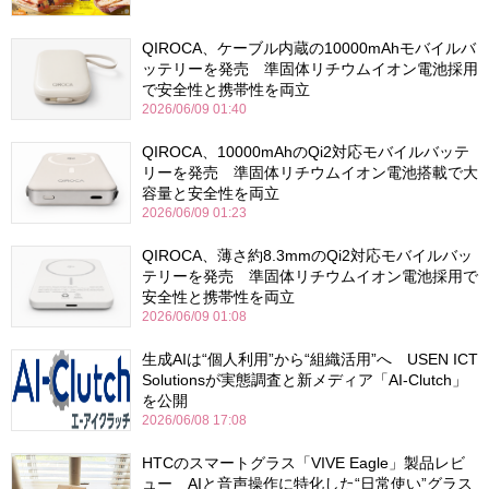
QIROCA、ケーブル内蔵の10000mAhモバイルバ
ッテリーを発売 準固体リチウムイオン電池採用
で安全性と携帯性を両立
2026/06/09 01:40
QIROCA、10000mAhのQi2対応モバイルバッテ
リーを発売 準固体リチウムイオン電池搭載で大
容量と安全性を両立
2026/06/09 01:23
QIROCA、薄さ約8.3mmのQi2対応モバイルバッ
テリーを発売 準固体リチウムイオン電池採用で
安全性と携帯性を両立
2026/06/09 01:08
生成AIは“個人利用”から“組織活用”へ USEN ICT
Solutionsが実態調査と新メディア「AI-Clutch」
を公開
2026/06/08 17:08
HTCのスマートグラス「VIVE Eagle」製品レビ
ュー AIと音声操作に特化した“日常使い”グラス