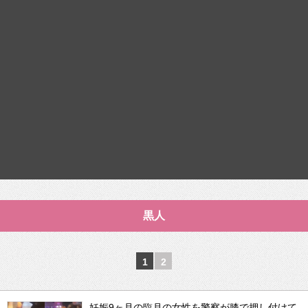
黒人
1
2
妊娠9ヶ月の臨月の女性を警察が膝で押し付けて