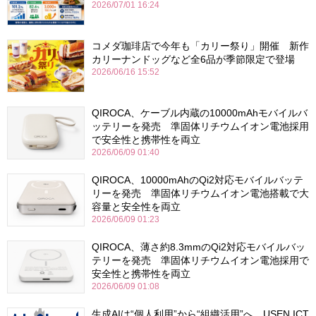
2026/07/01 16:24
コメダ珈琲店で今年も「カリー祭り」開催 新作
カリーナンドッグなど全6品が季節限定で登場
2026/06/16 15:52
QIROCA、ケーブル内蔵の10000mAhモバイルバ
ッテリーを発売 準固体リチウムイオン電池採用
で安全性と携帯性を両立
2026/06/09 01:40
QIROCA、10000mAhのQi2対応モバイルバッテ
リーを発売 準固体リチウムイオン電池搭載で大
容量と安全性を両立
2026/06/09 01:23
QIROCA、薄さ約8.3mmのQi2対応モバイルバッ
テリーを発売 準固体リチウムイオン電池採用で
安全性と携帯性を両立
2026/06/09 01:08
生成AIは“個人利用”から“組織活用”へ USEN ICT