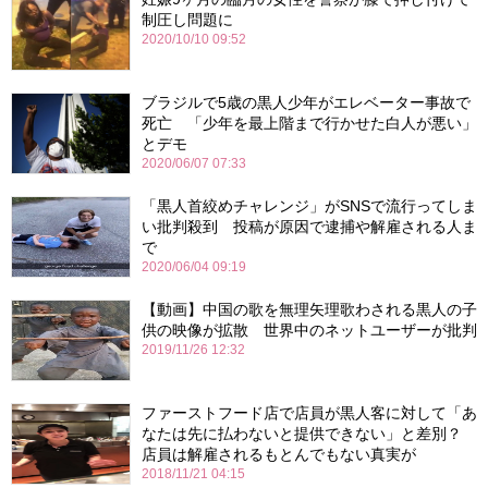
制圧し問題に
2020/10/10 09:52
ブラジルで5歳の黒人少年がエレベーター事故で
死亡 「少年を最上階まで行かせた白人が悪い」
とデモ
2020/06/07 07:33
「黒人首絞めチャレンジ」がSNSで流行ってしま
い批判殺到 投稿が原因で逮捕や解雇される人ま
で
2020/06/04 09:19
【動画】中国の歌を無理矢理歌わされる黒人の子
供の映像が拡散 世界中のネットユーザーが批判
2019/11/26 12:32
ファーストフード店で店員が黒人客に対して「あ
なたは先に払わないと提供できない」と差別？
店員は解雇されるもとんでもない真実が
2018/11/21 04:15