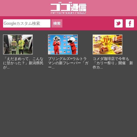
「えだまめって、こんな
プリングルズ×ウルトラ
コメダ珈琲店で今年も
に甘かった？」新潟県民
マンの新フレーバー「ガ
「カリー祭り」開催 新
が...
ー...
作カ...