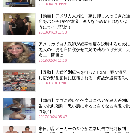
2018/04/19 09:28
【動画】アメリカ人男性 家に押し入ってきた強
盗をパンチ1発で撃退 黒人なため疑われないよ
うにライブ配信！
2018/04/13 11:33
アメリカで白人教師が奴隷制度を説明するために
黒人の生徒を床に寝かせて足で踏みつけ実演 大
炎上し問題に
2018/02/04 11:16
【暴動】人種差別広告を打ったH&M 客が激怒
し店が野党党員に破壊される 何故か逮捕者0人
2018/01/18 07:06
【動画】ダヴに続いて今度はニベアが黒人差別広
告で批判殺到 黒い肌に塗ると白くなる表現で批
判殺到
2017/10/24 05:47
米日用品メーカーのダヴが差別広告で批判殺到