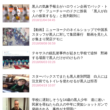
黒人の気象予報士がハロウィン企画でバック・ト
ゥ・ザ・フューチャーのドクに扮装 「黒人が白
人の仮装するな」と批判殺到に
2018/11/04 04:45
【動画】ニューヨークのネイルショップで中国系
スタッフが黒人に対して集団暴行 動画を見た人
が集まり閉店デモに
2018/08/08 06:59
テキサスの銃乱射事件が起きた学校で追悼 黙祷
する場面で黒人だけがのけもの？
2018/06/03 03:26
スターバックスでまたも黒人差別問題 白人には
注文前でもトイレを使わせるが黒人は拒否
2018/04/19 10:07
学校に遅刻しそうな14歳の黒人少年 道に迷い
民家を尋ねたら白人の中年に突如ショットガンで
発砲される 事件が大問題に