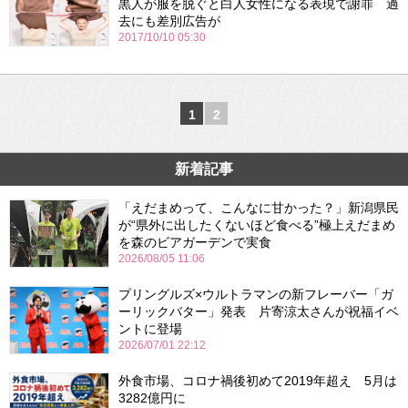
黒人が服を脱ぐと白人女性になる表現で謝罪 過
去にも差別広告が
2017/10/10 05:30
1
2
新着記事
「えだまめって、こんなに甘かった？」新潟県民
が“県外に出したくないほど食べる”極上えだまめ
を森のビアガーデンで実食
2026/08/05 11:06
プリングルズ×ウルトラマンの新フレーバー「ガ
ーリックバター」発表 片寄涼太さんが祝福イベ
ントに登場
2026/07/01 22:12
外食市場、コロナ禍後初めて2019年超え 5月は
3282億円に