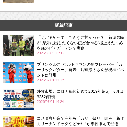
新着記事
「えだまめって、こんなに甘かった？」新潟県民
が“県外に出したくないほど食べる”極上えだまめ
を森のビアガーデンで実食
2026/08/05 11:06
プリングルズ×ウルトラマンの新フレーバー「ガ
ーリックバター」発表 片寄涼太さんが祝福イベ
ントに登場
2026/07/01 22:12
外食市場、コロナ禍後初めて2019年超え 5月は
3282億円に
2026/07/01 16:24
コメダ珈琲店で今年も「カリー祭り」開催 新作
カリーナンドッグなど全6品が季節限定で登場