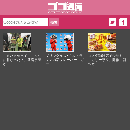
「えだまめって、こんな
プリングルズ×ウルトラ
コメダ珈琲店で今年も
に甘かった？」新潟県民
マンの新フレーバー「ガ
「カリー祭り」開催 新
が...
ー...
作カ...