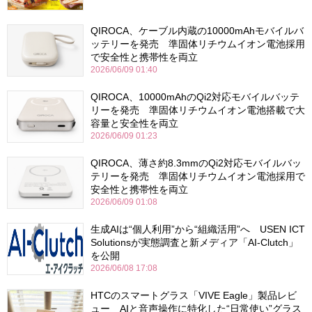
QIROCA、ケーブル内蔵の10000mAhモバイルバ
ッテリーを発売 準固体リチウムイオン電池採用
で安全性と携帯性を両立
2026/06/09 01:40
QIROCA、10000mAhのQi2対応モバイルバッテ
リーを発売 準固体リチウムイオン電池搭載で大
容量と安全性を両立
2026/06/09 01:23
QIROCA、薄さ約8.3mmのQi2対応モバイルバッ
テリーを発売 準固体リチウムイオン電池採用で
安全性と携帯性を両立
2026/06/09 01:08
生成AIは“個人利用”から“組織活用”へ USEN ICT
Solutionsが実態調査と新メディア「AI-Clutch」
を公開
2026/06/08 17:08
HTCのスマートグラス「VIVE Eagle」製品レビ
ュー AIと音声操作に特化した“日常使い”グラス