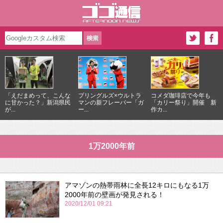
「えだまめって、こんな
プリングルズ×ウルトラ
コメダ珈琲店で今年も
に甘かった？」新潟県民
マンの新フレーバー「ガ
「カリー祭り」開催 新
が...
ー...
作カ...
1万2000年前
アマゾンの熱帯雨林に全長12キロにもなる1万
2000年前の壁画が発見される！
2020/12/01 09:21