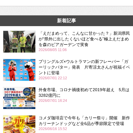
新着記事
「えだまめって、こんなに甘かった？」新潟県民
が“県外に出したくないほど食べる”極上えだまめ
を森のビアガーデンで実食
2026/08/05 11:06
プリングルズ×ウルトラマンの新フレーバー「ガ
ーリックバター」発表 片寄涼太さんが祝福イベ
ントに登場
2026/07/01 22:12
外食市場、コロナ禍後初めて2019年超え 5月は
3282億円に
2026/07/01 16:24
コメダ珈琲店で今年も「カリー祭り」開催 新作
カリーナンドッグなど全6品が季節限定で登場
2026/06/16 15:52