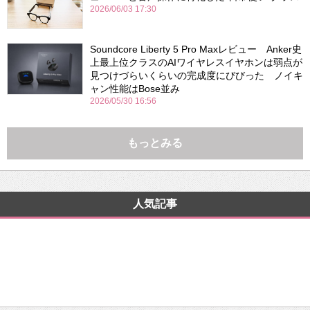
2026/06/03 17:30
Soundcore Liberty 5 Pro Maxレビュー Anker史
上最上位クラスのAIワイヤレスイヤホンは弱点が
見つけづらいくらいの完成度にびびった ノイキ
ャン性能はBose並み
2026/05/30 16:56
もっとみる
人気記事