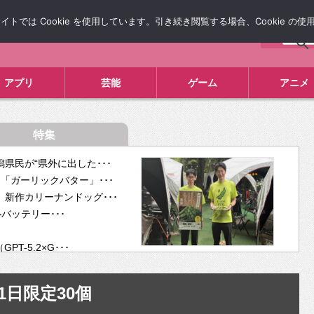
では Cookie を使用しています。引き続き閲覧する場合、Cookie の
について
広告掲載について
お問い合わせ
タレコミ
アプリ
芸能
ゲーム
アニメ
特集
県民が“県外に出した･･･
「ガーリックバター」･･･
新作カリーナンドッグ･･･
ルバッテリー･･･
-5.2×G･･･
tra･･･
供開･･･
1日限定30個
ム、”自分が今話し･･･