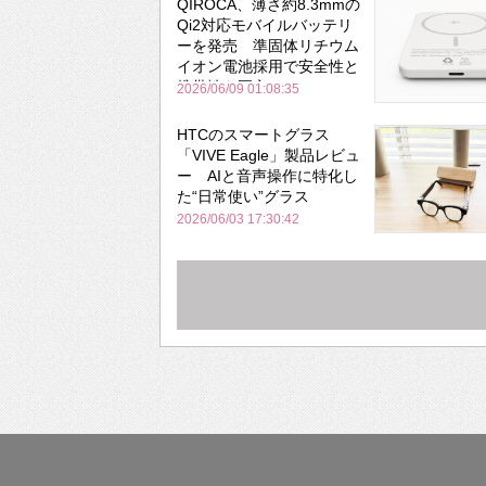
QIROCA、薄さ約8.3mmの
Qi2対応モバイルバッテリ
ーを発売 準固体リチウム
イオン電池採用で安全性と
携帯性を両立
2026/06/09 01:08:35
HTCのスマートグラス
「VIVE Eagle」製品レビュ
ー AIと音声操作に特化し
た“日常使い”グラス
2026/06/03 17:30:42