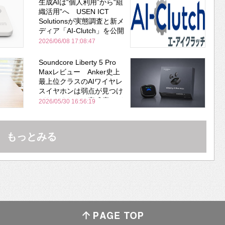
生成AIは“個人利用”から“組
織活用”へ USEN ICT
Solutionsが実態調査と新メ
ディア「AI-Clutch」を公開
2026/06/08 17:08:47
Soundcore Liberty 5 Pro
Maxレビュー Anker史上
最上位クラスのAIワイヤレ
スイヤホンは弱点が見つけ
づらいくらいの完成度にび
2026/05/30 16:56:19
びった ノイキャン性能は
Bose並み
もっとみる