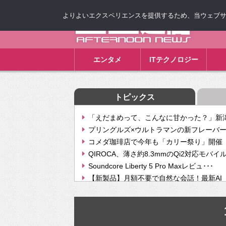
よりよいエクスペリエンスを提供するため、当ウェブサイト
ゴゴ通信
エンタメ
ITテクノロジー
トピックス
「えだまめって、こんなに甘かった？」新潟
プリングルズ×ウルトラマンの新フレーバー
コメダ珈琲店で今年も「カリー祭り」開催 
QIROCA、薄さ約8.3mmのQi2対応モバイ
Soundcore Liberty 5 Pro Maxレビュ･･･
【新製品】月額不要で自然な会話！最新AI（GPT
【次世代の没入感と生産性】VITURE Luma Ul
Geminiが音楽生成「Create music」機能提
挫折率8割の壁をAIで突破。ジャストシステ