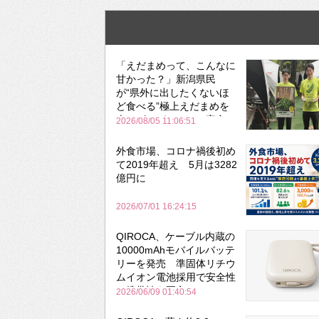
「えだまめって、こんなに
甘かった？」新潟県民
が“県外に出したくないほ
ど食べる”極上えだまめを
森のビアガーデンで実食
2026/08/05 11:06:51
外食市場、コロナ禍後初め
て2019年超え 5月は3282
億円に
2026/07/01 16:24:15
QIROCA、ケーブル内蔵の
10000mAhモバイルバッテ
リーを発売 準固体リチウ
ムイオン電池採用で安全性
と携帯性を両立
2026/06/09 01:40:54