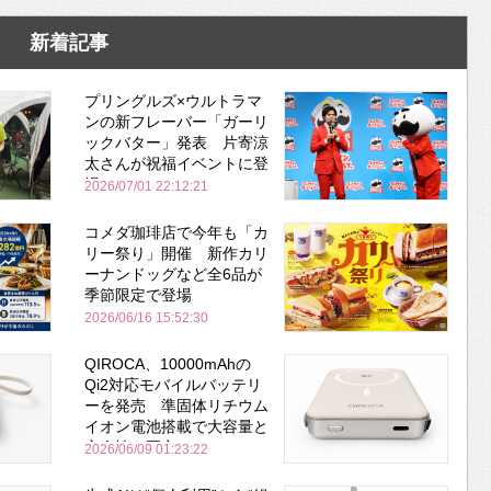
新着記事
プリングルズ×ウルトラマ
ンの新フレーバー「ガーリ
ックバター」発表 片寄涼
太さんが祝福イベントに登
場
2026/07/01 22:12:21
コメダ珈琲店で今年も「カ
リー祭り」開催 新作カリ
ーナンドッグなど全6品が
季節限定で登場
2026/06/16 15:52:30
QIROCA、10000mAhの
Qi2対応モバイルバッテリ
ーを発売 準固体リチウム
イオン電池搭載で大容量と
安全性を両立
2026/06/09 01:23:22