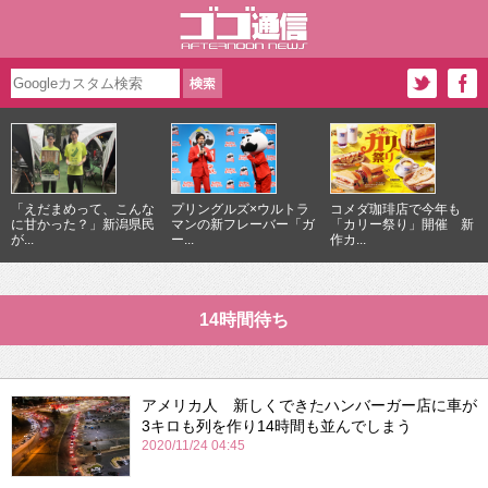
「えだまめって、こんな
プリングルズ×ウルトラ
コメダ珈琲店で今年も
に甘かった？」新潟県民
マンの新フレーバー「ガ
「カリー祭り」開催 新
が...
ー...
作カ...
14時間待ち
アメリカ人 新しくできたハンバーガー店に車が
3キロも列を作り14時間も並んでしまう
2020/11/24 04:45