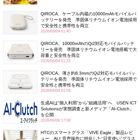
QIROCA、ケーブル内蔵の10000mAhモバイルバ
ッテリーを発売 準固体リチウムイオン電池採用
で安全性と携帯性を両立
2026/06/09 01:40
QIROCA、10000mAhのQi2対応モバイルバッテ
リーを発売 準固体リチウムイオン電池搭載で大
容量と安全性を両立
2026/06/09 01:23
QIROCA、薄さ約8.3mmのQi2対応モバイルバッ
テリーを発売 準固体リチウムイオン電池採用で
安全性と携帯性を両立
2026/06/09 01:08
生成AIは“個人利用”から“組織活用”へ USEN ICT
Solutionsが実態調査と新メディア「AI-Clutch」
を公開
2026/06/08 17:08
HTCのスマートグラス「VIVE Eagle」製品レビ
ュー AIと音声操作に特化した“日常使い”グラス