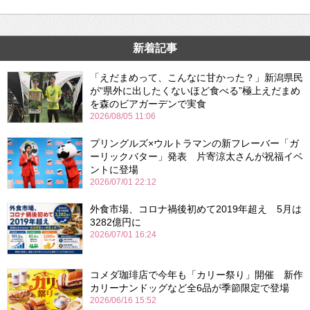
新着記事
「えだまめって、こんなに甘かった？」新潟県民
が“県外に出したくないほど食べる”極上えだまめ
を森のビアガーデンで実食
2026/08/05 11:06
プリングルズ×ウルトラマンの新フレーバー「ガ
ーリックバター」発表 片寄涼太さんが祝福イベ
ントに登場
2026/07/01 22:12
外食市場、コロナ禍後初めて2019年超え 5月は
3282億円に
2026/07/01 16:24
コメダ珈琲店で今年も「カリー祭り」開催 新作
カリーナンドッグなど全6品が季節限定で登場
2026/06/16 15:52