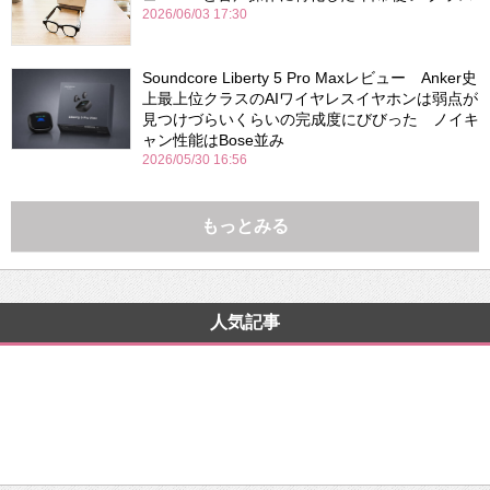
2026/06/03 17:30
Soundcore Liberty 5 Pro Maxレビュー Anker史
上最上位クラスのAIワイヤレスイヤホンは弱点が
見つけづらいくらいの完成度にびびった ノイキ
ャン性能はBose並み
2026/05/30 16:56
もっとみる
人気記事