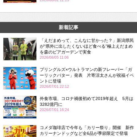
2020/08/02 12:13
新着記事
「えだまめって、こんなに甘かった？」新潟県民
が“県外に出したくないほど食べる”極上えだまめ
を森のビアガーデンで実食
2026/08/05 11:06
プリングルズ×ウルトラマンの新フレーバー「ガ
ーリックバター」発表 片寄涼太さんが祝福イベ
ントに登場
2026/07/01 22:12
外食市場、コロナ禍後初めて2019年超え 5月は
3282億円に
2026/07/01 16:24
コメダ珈琲店で今年も「カリー祭り」開催 新作
カリーナンドッグなど全6品が季節限定で登場