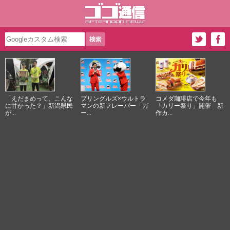
「えだまめって、こんな
プリングルズ×ウルトラ
コメダ珈琲店で今年も
に甘かった？」新潟県民
マンの新フレーバー「ガ
「カリー祭り」開催 新
が...
ー...
作カ...