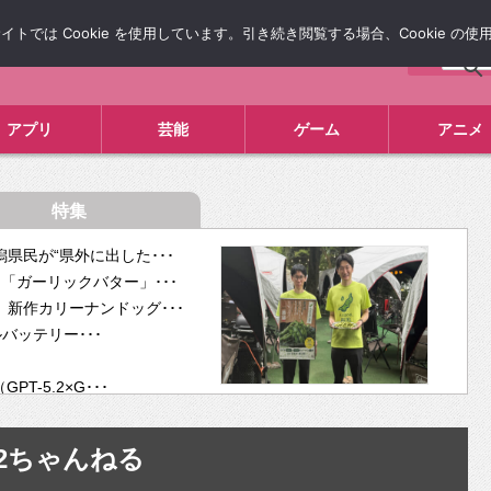
では Cookie を使用しています。引き続き閲覧する場合、Cookie の
について
広告掲載について
お問い合わせ
タレコミ
アプリ
芸能
ゲーム
アニメ
特集
県民が“県外に出した･･･
「ガーリックバター」･･･
新作カリーナンドッグ･･･
ルバッテリー･･･
-5.2×G･･･
tra･･･
供開･･･
2ちゃんねる
ム、”自分が今話し･･･