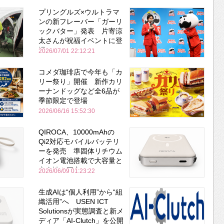
プリングルズ×ウルトラマ
ンの新フレーバー「ガーリ
ックバター」発表 片寄涼
太さんが祝福イベントに登
場
2026/07/01 22:12:21
コメダ珈琲店で今年も「カ
リー祭り」開催 新作カリ
ーナンドッグなど全6品が
季節限定で登場
2026/06/16 15:52:30
QIROCA、10000mAhの
Qi2対応モバイルバッテリ
ーを発売 準固体リチウム
イオン電池搭載で大容量と
安全性を両立
2026/06/09 01:23:22
生成AIは“個人利用”から“組
織活用”へ USEN ICT
Solutionsが実態調査と新メ
ディア「AI-Clutch」を公開