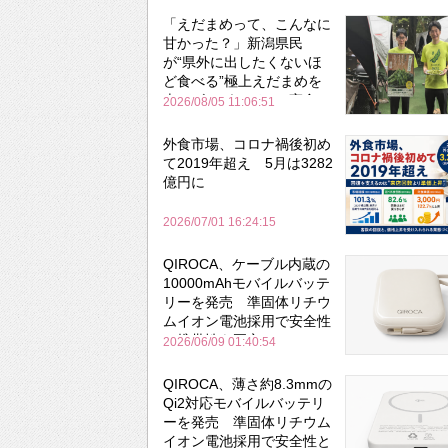
「えだまめって、こんなに
甘かった？」新潟県民
が“県外に出したくないほ
ど食べる”極上えだまめを
森のビアガーデンで実食
2026/08/05 11:06:51
外食市場、コロナ禍後初め
て2019年超え 5月は3282
億円に
2026/07/01 16:24:15
QIROCA、ケーブル内蔵の
10000mAhモバイルバッテ
リーを発売 準固体リチウ
ムイオン電池採用で安全性
と携帯性を両立
2026/06/09 01:40:54
QIROCA、薄さ約8.3mmの
Qi2対応モバイルバッテリ
ーを発売 準固体リチウム
イオン電池採用で安全性と