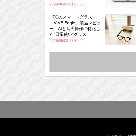
携帯性を両立
2026/06/09 01:08:35
HTCのスマートグラス
「VIVE Eagle」製品レビュ
ー AIと音声操作に特化し
た“日常使い”グラス
2026/06/03 17:30:42