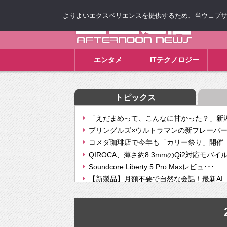
よりよいエクスペリエンスを提供するため、当ウェブサイト
ゴゴ通信
エンタメ
ITテクノロジー
トピックス
「えだまめって、こんなに甘かった？」新潟
プリングルズ×ウルトラマンの新フレーバー
コメダ珈琲店で今年も「カリー祭り」開催 
QIROCA、薄さ約8.3mmのQi2対応モバイ
Soundcore Liberty 5 Pro Maxレビュ･･･
【新製品】月額不要で自然な会話！最新AI（GPT
【次世代の没入感と生産性】VITURE Luma Ul
Geminiが音楽生成「Create music」機能提
挫折率8割の壁をAIで突破。ジャストシステ