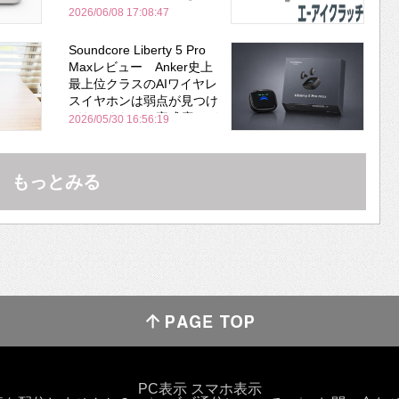
2026/06/08 17:08:47
Soundcore Liberty 5 Pro
Maxレビュー Anker史上
最上位クラスのAIワイヤレ
スイヤホンは弱点が見つけ
づらいくらいの完成度にび
2026/05/30 16:56:19
びった ノイキャン性能は
Bose並み
もっとみる
PC表示
スマホ表示