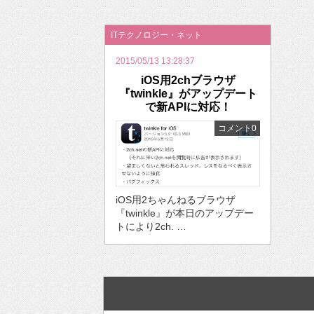
2026年のバレンタインは「自分で作って、想
ITテクノロジー・ネット
2015/05/13 13:28:37
iOS用2chブラウザ
『twinkle』がアップデート
で新APIに対応！
コメント0
iOS用2ちゃんねるブラウザ
『twinkle』が本日のアップデー
トにより2ch. …