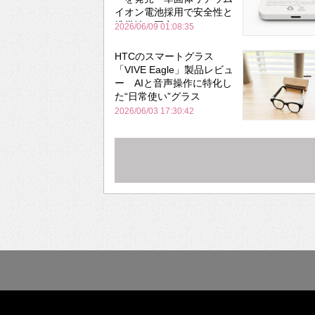
イオン電池採用で安全性と
携帯性を両立
2026/06/09 01:08:35
HTCのスマートグラス
「VIVE Eagle」製品レビュ
ー AIと音声操作に特化し
た“日常使い”グラス
2026/06/03 17:30:42