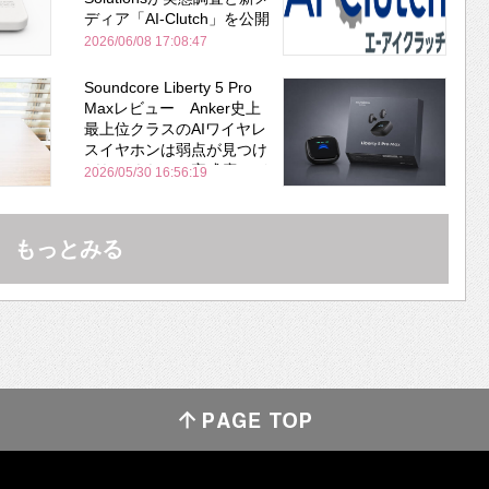
ディア「AI-Clutch」を公開
2026/06/08 17:08:47
Soundcore Liberty 5 Pro
Maxレビュー Anker史上
最上位クラスのAIワイヤレ
スイヤホンは弱点が見つけ
づらいくらいの完成度にび
2026/05/30 16:56:19
びった ノイキャン性能は
Bose並み
もっとみる