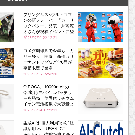
プリングルズ×ウルトラマ
ンの新フレーバー「ガーリ
ックバター」発表 片寄涼
太さんが祝福イベントに登
場
2026/07/01 22:12:21
コメダ珈琲店で今年も「カ
リー祭り」開催 新作カリ
ーナンドッグなど全6品が
季節限定で登場
2026/06/16 15:52:30
QIROCA、10000mAhの
Qi2対応モバイルバッテリ
ーを発売 準固体リチウム
イオン電池搭載で大容量と
安全性を両立
2026/06/09 01:23:22
生成AIは“個人利用”から“組
織活用”へ USEN ICT
Solutionsが実態調査と新メ