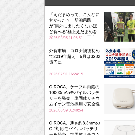
「えだまめって、こんなに
甘かった？」新潟県民
が“県外に出したくないほ
ど食べる”極上えだまめを
森のビアガーデンで実食
2026/08/05 11:06:51
外食市場、コロナ禍後初め
て2019年超え 5月は3282
億円に
2026/07/01 16:24:15
QIROCA、ケーブル内蔵の
10000mAhモバイルバッテ
リーを発売 準固体リチウ
ムイオン電池採用で安全性
と携帯性を両立
2026/06/09 01:40:54
QIROCA、薄さ約8.3mmの
Qi2対応モバイルバッテリ
ーを発売 準固体リチウム