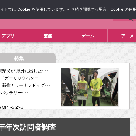
では Cookie を使用しています。引き続き閲覧する場合、Cookie の
について
広告掲載について
お問い合わせ
タレコミ
アプリ
芸能
ゲーム
アニメ
特集
県民が“県外に出した･･･
「ガーリックバター」･･･
新作カリーナンドッグ･･･
ルバッテリー･･･
-5.2×G･･･
tra･･･
供開･･･
15年年次訪問者調査
ム、”自分が今話し･･･