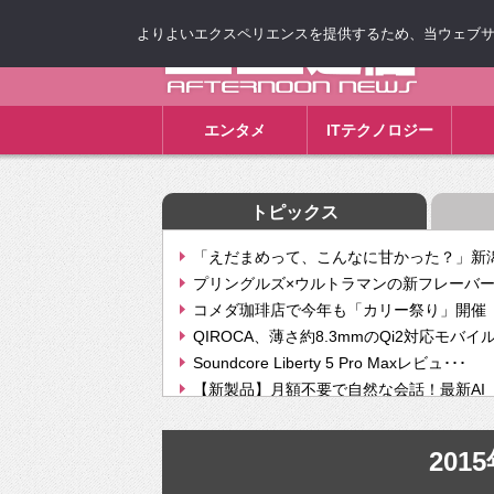
よりよいエクスペリエンスを提供するため、当ウェブサイト
ゴゴ通信
エンタメ
ITテクノロジー
トピックス
「えだまめって、こんなに甘かった？」新潟
プリングルズ×ウルトラマンの新フレーバー
コメダ珈琲店で今年も「カリー祭り」開催 
QIROCA、薄さ約8.3mmのQi2対応モバイ
Soundcore Liberty 5 Pro Maxレビュ･･･
【新製品】月額不要で自然な会話！最新AI（GPT
【次世代の没入感と生産性】VITURE Luma Ul
Geminiが音楽生成「Create music」機能提
20
挫折率8割の壁をAIで突破。ジャストシステ