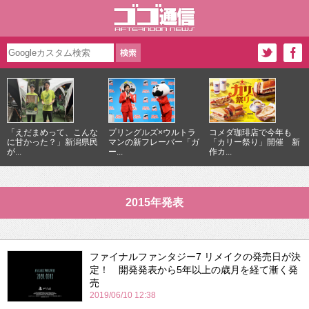
「えだまめって、こんな
プリングルズ×ウルトラ
コメダ珈琲店で今年も
に甘かった？」新潟県民
マンの新フレーバー「ガ
「カリー祭り」開催 新
が...
ー...
作カ...
2015年発表
ファイナルファンタジー7 リメイクの発売日が決
定！ 開発発表から5年以上の歳月を経て漸く発
売
2019/06/10 12:38