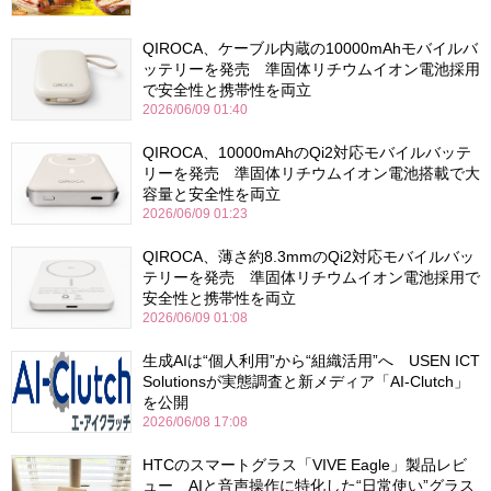
QIROCA、ケーブル内蔵の10000mAhモバイルバ
ッテリーを発売 準固体リチウムイオン電池採用
で安全性と携帯性を両立
2026/06/09 01:40
QIROCA、10000mAhのQi2対応モバイルバッテ
リーを発売 準固体リチウムイオン電池搭載で大
容量と安全性を両立
2026/06/09 01:23
QIROCA、薄さ約8.3mmのQi2対応モバイルバッ
テリーを発売 準固体リチウムイオン電池採用で
安全性と携帯性を両立
2026/06/09 01:08
生成AIは“個人利用”から“組織活用”へ USEN ICT
Solutionsが実態調査と新メディア「AI-Clutch」
を公開
2026/06/08 17:08
HTCのスマートグラス「VIVE Eagle」製品レビ
ュー AIと音声操作に特化した“日常使い”グラス