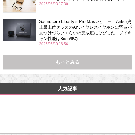
2026/06/03 17:30
Soundcore Liberty 5 Pro Maxレビュー Anker史
上最上位クラスのAIワイヤレスイヤホンは弱点が
見つけづらいくらいの完成度にびびった ノイキ
ャン性能はBose並み
2026/05/30 16:56
もっとみる
人気記事