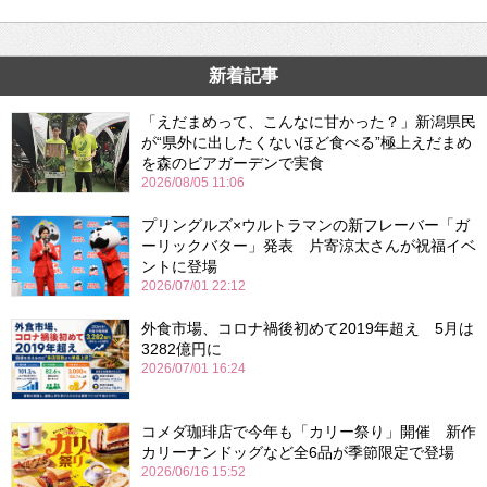
新着記事
「えだまめって、こんなに甘かった？」新潟県民
が“県外に出したくないほど食べる”極上えだまめ
を森のビアガーデンで実食
2026/08/05 11:06
プリングルズ×ウルトラマンの新フレーバー「ガ
ーリックバター」発表 片寄涼太さんが祝福イベ
ントに登場
2026/07/01 22:12
外食市場、コロナ禍後初めて2019年超え 5月は
3282億円に
2026/07/01 16:24
コメダ珈琲店で今年も「カリー祭り」開催 新作
カリーナンドッグなど全6品が季節限定で登場
2026/06/16 15:52