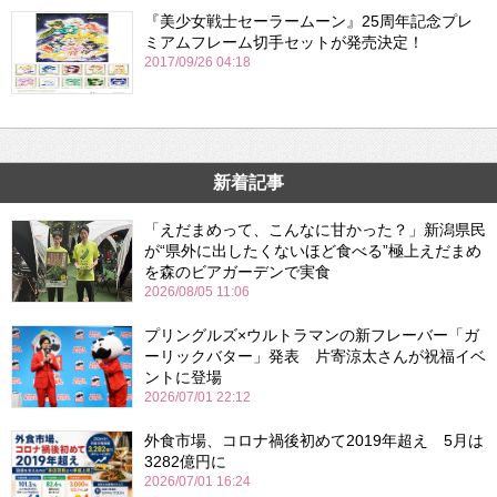
『美少女戦士セーラームーン』25周年記念プレ
ミアムフレーム切手セットが発売決定！
2017/09/26 04:18
新着記事
「えだまめって、こんなに甘かった？」新潟県民
が“県外に出したくないほど食べる”極上えだまめ
を森のビアガーデンで実食
2026/08/05 11:06
プリングルズ×ウルトラマンの新フレーバー「ガ
ーリックバター」発表 片寄涼太さんが祝福イベ
ントに登場
2026/07/01 22:12
外食市場、コロナ禍後初めて2019年超え 5月は
3282億円に
2026/07/01 16:24