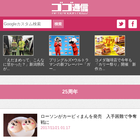
「えだまめって、こんな
プリングルズ×ウルトラ
コメダ珈琲店で今年も
に甘かった？」新潟県民
マンの新フレーバー「ガ
「カリー祭り」開催 新
が...
ー...
作カ...
25周年
ローソンがカービィまんを発売 入手困難で争奪
戦に
2017/11/21 01:17