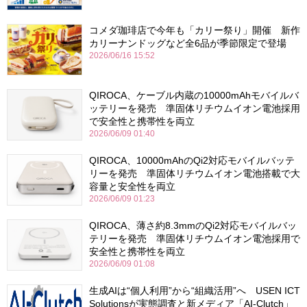
コメダ珈琲店で今年も「カリー祭り」開催 新作
カリーナンドッグなど全6品が季節限定で登場
2026/06/16 15:52
QIROCA、ケーブル内蔵の10000mAhモバイルバ
ッテリーを発売 準固体リチウムイオン電池採用
で安全性と携帯性を両立
2026/06/09 01:40
QIROCA、10000mAhのQi2対応モバイルバッテ
リーを発売 準固体リチウムイオン電池搭載で大
容量と安全性を両立
2026/06/09 01:23
QIROCA、薄さ約8.3mmのQi2対応モバイルバッ
テリーを発売 準固体リチウムイオン電池採用で
安全性と携帯性を両立
2026/06/09 01:08
生成AIは“個人利用”から“組織活用”へ USEN ICT
Solutionsが実態調査と新メディア「AI-Clutch」