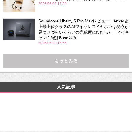
2026/06/03 17:30
Soundcore Liberty 5 Pro Maxレビュー Anker史
上最上位クラスのAIワイヤレスイヤホンは弱点が
見つけづらいくらいの完成度にびびった ノイキ
ャン性能はBose並み
2026/05/30 16:56
もっとみる
人気記事