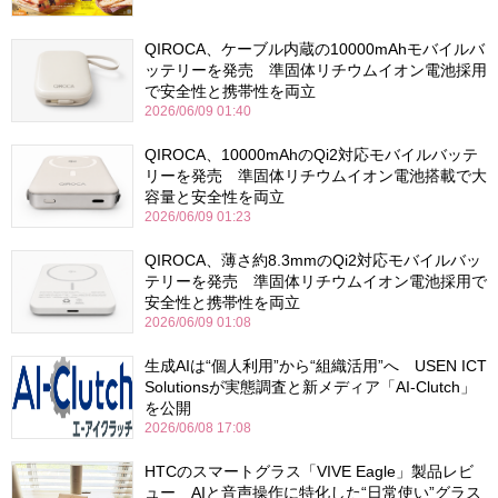
QIROCA、ケーブル内蔵の10000mAhモバイルバ
ッテリーを発売 準固体リチウムイオン電池採用
で安全性と携帯性を両立
2026/06/09 01:40
QIROCA、10000mAhのQi2対応モバイルバッテ
リーを発売 準固体リチウムイオン電池搭載で大
容量と安全性を両立
2026/06/09 01:23
QIROCA、薄さ約8.3mmのQi2対応モバイルバッ
テリーを発売 準固体リチウムイオン電池採用で
安全性と携帯性を両立
2026/06/09 01:08
生成AIは“個人利用”から“組織活用”へ USEN ICT
Solutionsが実態調査と新メディア「AI-Clutch」
を公開
2026/06/08 17:08
HTCのスマートグラス「VIVE Eagle」製品レビ
ュー AIと音声操作に特化した“日常使い”グラス