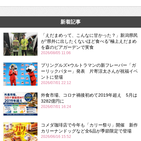
新着記事
「えだまめって、こんなに甘かった？」新潟県民
が“県外に出したくないほど食べる”極上えだまめ
を森のビアガーデンで実食
2026/08/05 11:06
プリングルズ×ウルトラマンの新フレーバー「ガ
ーリックバター」発表 片寄涼太さんが祝福イベ
ントに登場
2026/07/01 22:12
外食市場、コロナ禍後初めて2019年超え 5月は
3282億円に
2026/07/01 16:24
コメダ珈琲店で今年も「カリー祭り」開催 新作
カリーナンドッグなど全6品が季節限定で登場
2026/06/16 15:52