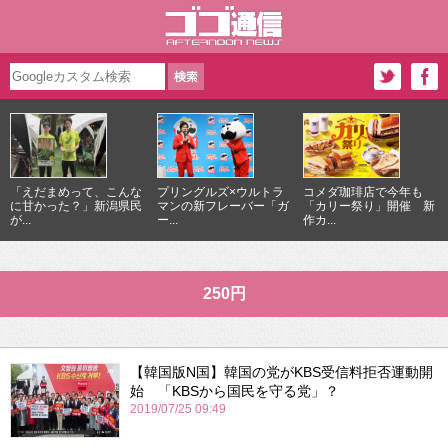
「えだまめって、こんな
プリングルズ×ウルトラ
コメダ珈琲店で今年も
に甘かった？」新潟県民
マンの新フレーバー「ガ
「カリー祭り」開催 新
が...
ー...
作カ...
250円
【韓国版N国】韓国の党がKBS受信料拒否運動開
始 「KBSから国民を守る党」？
2019/07/25 09:49