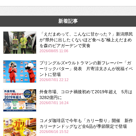
新着記事
「えだまめって、こんなに甘かった？」新潟県民
が“県外に出したくないほど食べる”極上えだまめ
を森のビアガーデンで実食
2026/08/05 11:06
プリングルズ×ウルトラマンの新フレーバー「ガ
ーリックバター」発表 片寄涼太さんが祝福イベ
ントに登場
2026/07/01 22:12
外食市場、コロナ禍後初めて2019年超え 5月は
3282億円に
2026/07/01 16:24
コメダ珈琲店で今年も「カリー祭り」開催 新作
カリーナンドッグなど全6品が季節限定で登場
2026/06/16 15:52