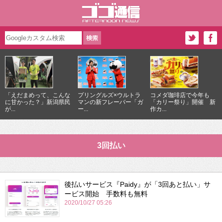
「えだまめって、こんな
プリングルズ×ウルトラ
コメダ珈琲店で今年も
に甘かった？」新潟県民
マンの新フレーバー「ガ
「カリー祭り」開催 新
が...
ー...
作カ...
3回払い
後払いサービス『Paidy』が「3回あと払い」サ
ービス開始 手数料も無料
2020/10/27 05:26