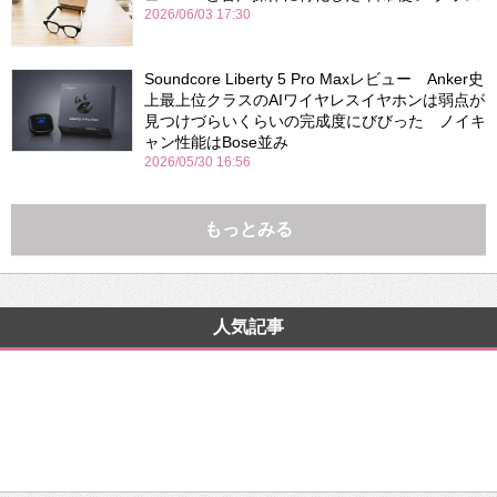
2026/06/03 17:30
Soundcore Liberty 5 Pro Maxレビュー Anker史
上最上位クラスのAIワイヤレスイヤホンは弱点が
見つけづらいくらいの完成度にびびった ノイキ
ャン性能はBose並み
2026/05/30 16:56
もっとみる
人気記事