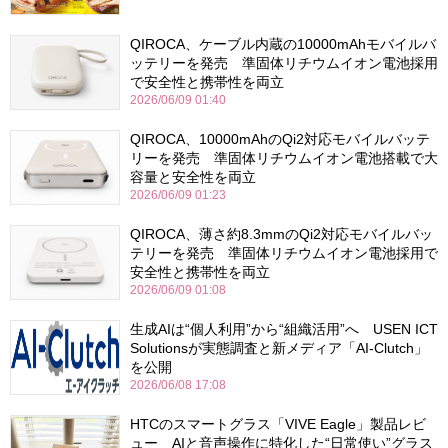
QIROCA、ケーブル内蔵の10000mAhモバイルバ
ッテリーを発売 準固体リチウムイオン電池採用
で安全性と携帯性を両立
2026/06/09 01:40
QIROCA、10000mAhのQi2対応モバイルバッテ
リーを発売 準固体リチウムイオン電池搭載で大
容量と安全性を両立
2026/06/09 01:23
QIROCA、薄さ約8.3mmのQi2対応モバイルバッ
テリーを発売 準固体リチウムイオン電池採用で
安全性と携帯性を両立
2026/06/09 01:08
生成AIは“個人利用”から“組織活用”へ USEN ICT
Solutionsが実態調査と新メディア「AI-Clutch」
を公開
2026/06/08 17:08
HTCのスマートグラス「VIVE Eagle」製品レビ
ュー AIと音声操作に特化した“日常使い”グラス