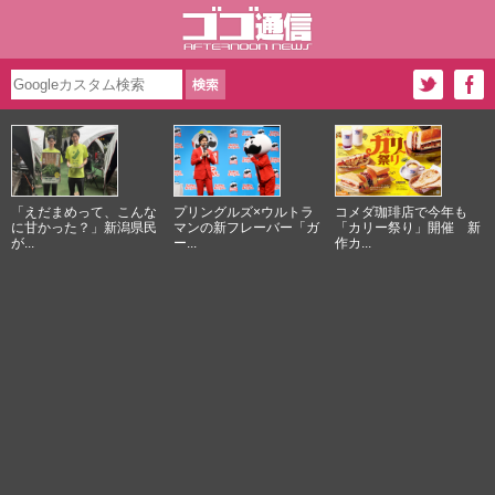
「えだまめって、こんな
プリングルズ×ウルトラ
コメダ珈琲店で今年も
に甘かった？」新潟県民
マンの新フレーバー「ガ
「カリー祭り」開催 新
が...
ー...
作カ...