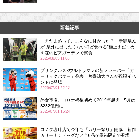
新着記事
「えだまめって、こんなに甘かった？」新潟県民
が“県外に出したくないほど食べる”極上えだまめ
を森のビアガーデンで実食
2026/08/05 11:06
プリングルズ×ウルトラマンの新フレーバー「ガ
ーリックバター」発表 片寄涼太さんが祝福イベ
ントに登場
2026/07/01 22:12
外食市場、コロナ禍後初めて2019年超え 5月は
3282億円に
2026/07/01 16:24
コメダ珈琲店で今年も「カリー祭り」開催 新作
カリーナンドッグなど全6品が季節限定で登場