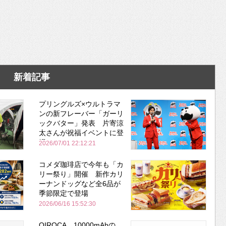
新着記事
プリングルズ×ウルトラマ
ンの新フレーバー「ガーリ
ックバター」発表 片寄涼
太さんが祝福イベントに登
場
2026/07/01 22:12:21
コメダ珈琲店で今年も「カ
リー祭り」開催 新作カリ
ーナンドッグなど全6品が
季節限定で登場
2026/06/16 15:52:30
QIROCA、10000mAhの