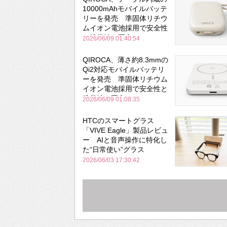
10000mAhモバイルバッテ
リーを発売 準固体リチウ
ムイオン電池採用で安全性
と携帯性を両立
2026/06/09 01:40:54
QIROCA、薄さ約8.3mmの
Qi2対応モバイルバッテリ
ーを発売 準固体リチウム
イオン電池採用で安全性と
携帯性を両立
2026/06/09 01:08:35
HTCのスマートグラス
「VIVE Eagle」製品レビュ
ー AIと音声操作に特化し
た“日常使い”グラス
2026/06/03 17:30:42