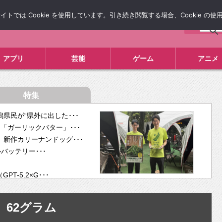
では Cookie を使用しています。引き続き閲覧する場合、Cookie の
について
広告掲載について
お問い合わせ
タレコミ
アプリ
芸能
ゲーム
アニメ
特集
県民が“県外に出した･･･
「ガーリックバター」･･･
新作カリーナンドッグ･･･
ルバッテリー･･･
-5.2×G･･･
tra･･･
供開･･･
62グラム
ム、”自分が今話し･･･