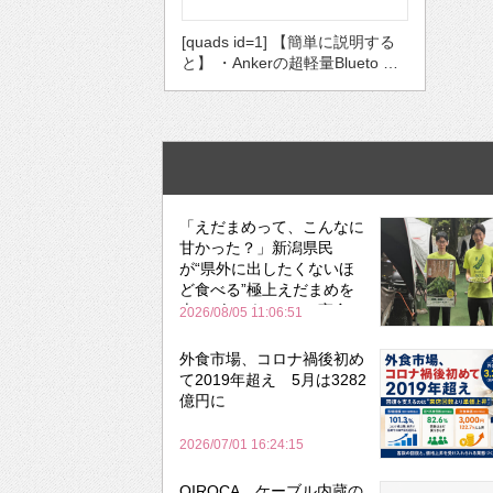
[quads id=1] 【簡単に説明する
と】 ・Ankerの超軽量Blueto …
「えだまめって、こんなに
甘かった？」新潟県民
が“県外に出したくないほ
ど食べる”極上えだまめを
森のビアガーデンで実食
2026/08/05 11:06:51
外食市場、コロナ禍後初め
て2019年超え 5月は3282
億円に
2026/07/01 16:24:15
QIROCA、ケーブル内蔵の