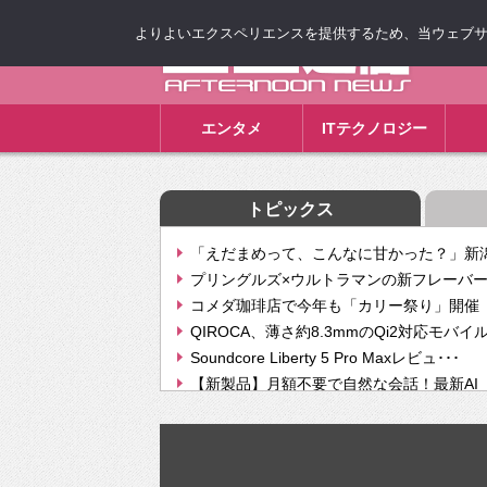
よりよいエクスペリエンスを提供するため、当ウェブサイト
ゴゴ通信
エンタメ
ITテクノロジー
トピックス
「えだまめって、こんなに甘かった？」新潟
プリングルズ×ウルトラマンの新フレーバー
コメダ珈琲店で今年も「カリー祭り」開催 
QIROCA、薄さ約8.3mmのQi2対応モバイ
Soundcore Liberty 5 Pro Maxレビュ･･･
【新製品】月額不要で自然な会話！最新AI（GPT
【次世代の没入感と生産性】VITURE Luma Ul
Geminiが音楽生成「Create music」機能提
挫折率8割の壁をAIで突破。ジャストシステ