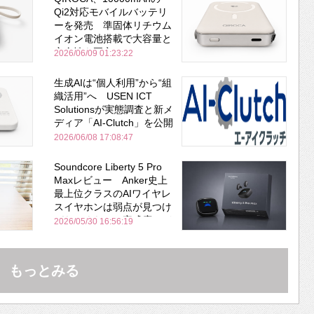
Qi2対応モバイルバッテリ
ーを発売 準固体リチウム
イオン電池搭載で大容量と
安全性を両立
2026/06/09 01:23:22
生成AIは“個人利用”から“組
織活用”へ USEN ICT
Solutionsが実態調査と新メ
ディア「AI-Clutch」を公開
2026/06/08 17:08:47
Soundcore Liberty 5 Pro
Maxレビュー Anker史上
最上位クラスのAIワイヤレ
スイヤホンは弱点が見つけ
づらいくらいの完成度にび
2026/05/30 16:56:19
びった ノイキャン性能は
Bose並み
もっとみる