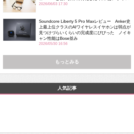
2026/06/03 17:30
Soundcore Liberty 5 Pro Maxレビュー Anker史
上最上位クラスのAIワイヤレスイヤホンは弱点が
見つけづらいくらいの完成度にびびった ノイキ
ャン性能はBose並み
2026/05/30 16:56
もっとみる
人気記事