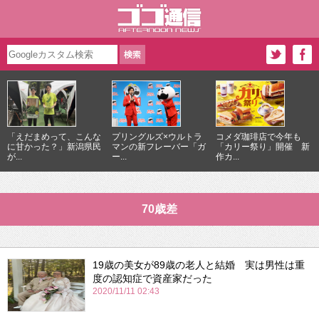
「えだまめって、こんな
プリングルズ×ウルトラ
コメダ珈琲店で今年も
に甘かった？」新潟県民
マンの新フレーバー「ガ
「カリー祭り」開催 新
が...
ー...
作カ...
70歳差
19歳の美女が89歳の老人と結婚 実は男性は重
度の認知症で資産家だった
2020/11/11 02:43