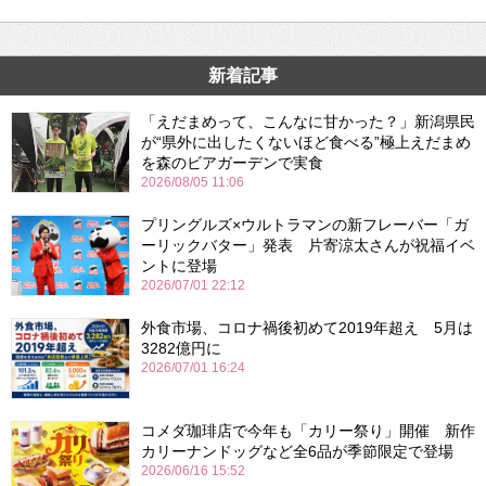
新着記事
「えだまめって、こんなに甘かった？」新潟県民
が“県外に出したくないほど食べる”極上えだまめ
を森のビアガーデンで実食
2026/08/05 11:06
プリングルズ×ウルトラマンの新フレーバー「ガ
ーリックバター」発表 片寄涼太さんが祝福イベ
ントに登場
2026/07/01 22:12
外食市場、コロナ禍後初めて2019年超え 5月は
3282億円に
2026/07/01 16:24
コメダ珈琲店で今年も「カリー祭り」開催 新作
カリーナンドッグなど全6品が季節限定で登場
2026/06/16 15:52