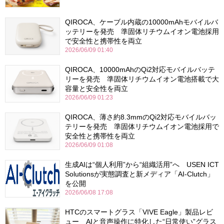
QIROCA、ケーブル内蔵の10000mAhモバイルバ
ッテリーを発売 準固体リチウムイオン電池採用
で安全性と携帯性を両立
2026/06/09 01:40
QIROCA、10000mAhのQi2対応モバイルバッテ
リーを発売 準固体リチウムイオン電池搭載で大
容量と安全性を両立
2026/06/09 01:23
QIROCA、薄さ約8.3mmのQi2対応モバイルバッ
テリーを発売 準固体リチウムイオン電池採用で
安全性と携帯性を両立
2026/06/09 01:08
生成AIは“個人利用”から“組織活用”へ USEN ICT
Solutionsが実態調査と新メディア「AI-Clutch」
を公開
2026/06/08 17:08
HTCのスマートグラス「VIVE Eagle」製品レビ
ュー AIと音声操作に特化した“日常使い”グラス