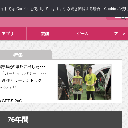
では Cookie を使用しています。引き続き閲覧する場合、Cookie の
について
広告掲載について
お問い合わせ
タレコミ
アプリ
芸能
ゲーム
アニメ
特集
県民が“県外に出した･･･
「ガーリックバター」･･･
新作カリーナンドッグ･･･
ルバッテリー･･･
-5.2×G･･･
tra･･･
供開･･･
76年間
ム、”自分が今話し･･･