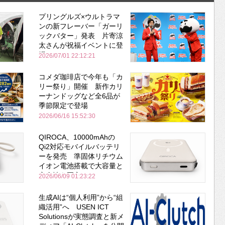
プリングルズ×ウルトラマ
ンの新フレーバー「ガーリ
ックバター」発表 片寄涼
太さんが祝福イベントに登
場
2026/07/01 22:12:21
コメダ珈琲店で今年も「カ
リー祭り」開催 新作カリ
ーナンドッグなど全6品が
季節限定で登場
2026/06/16 15:52:30
QIROCA、10000mAhの
Qi2対応モバイルバッテリ
ーを発売 準固体リチウム
イオン電池搭載で大容量と
安全性を両立
2026/06/09 01:23:22
生成AIは“個人利用”から“組
織活用”へ USEN ICT
Solutionsが実態調査と新メ