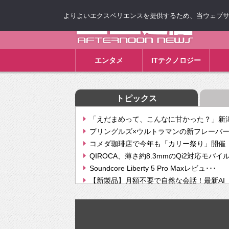
よりよいエクスペリエンスを提供するため、当ウェブサイト
ゴゴ通信
エンタメ
ITテクノロジー
トピックス
「えだまめって、こんなに甘かった？」新潟
プリングルズ×ウルトラマンの新フレーバー
コメダ珈琲店で今年も「カリー祭り」開催 
QIROCA、薄さ約8.3mmのQi2対応モバイ
Soundcore Liberty 5 Pro Maxレビュ･･･
【新製品】月額不要で自然な会話！最新AI（GPT
【次世代の没入感と生産性】VITURE Luma Ul
Geminiが音楽生成「Create music」機能提
挫折率8割の壁をAIで突破。ジャストシステ