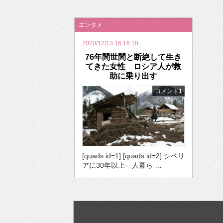
2026年のバレンタインは「自分で作って、想
エンタメ
2020/12/13 16:16:10
76年間世間と断絶して生き
てきた女性 ロシア人が救
助に乗り出す
コメント1
[quads id=1] [quads id=2] シベリ
アに30年以上一人暮ら …