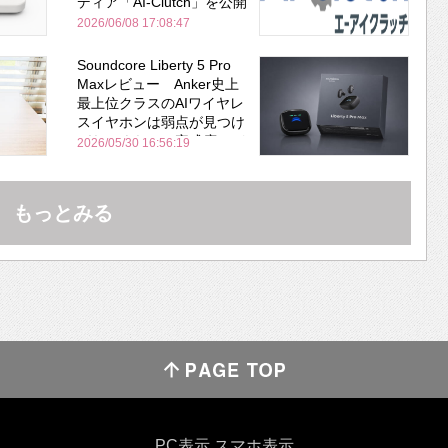
ディア「AI-Clutch」を公開
2026/06/08 17:08:47
Soundcore Liberty 5 Pro
Maxレビュー Anker史上
最上位クラスのAIワイヤレ
スイヤホンは弱点が見つけ
づらいくらいの完成度にび
2026/05/30 16:56:19
びった ノイキャン性能は
Bose並み
もっとみる
PC表示
スマホ表示