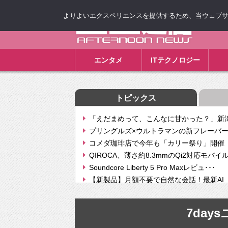
よりよいエクスペリエンスを提供するため、当ウェブサイト
ゴゴ通信
エンタメ
ITテクノロジー
トピックス
「えだまめって、こんなに甘かった？」新潟
プリングルズ×ウルトラマンの新フレーバー
コメダ珈琲店で今年も「カリー祭り」開催 
QIROCA、薄さ約8.3mmのQi2対応モバイ
Soundcore Liberty 5 Pro Maxレビュ･･･
【新製品】月額不要で自然な会話！最新AI（GPT
【次世代の没入感と生産性】VITURE Luma Ul
Geminiが音楽生成「Create music」機能提
7da
挫折率8割の壁をAIで突破。ジャストシステ