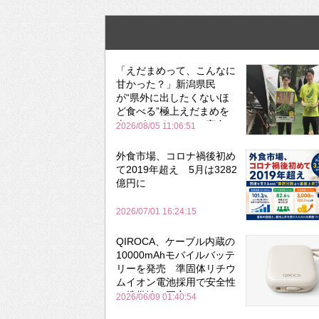
「えだまめって、こんなに
甘かった？」新潟県民
が“県外に出したくないほ
ど食べる”極上えだまめを
森のビアガーデンで実食
2026/08/05 11:06:51
外食市場、コロナ禍後初め
て2019年超え 5月は3282
億円に
2026/07/01 16:24:15
QIROCA、ケーブル内蔵の
10000mAhモバイルバッテ
リーを発売 準固体リチウ
ムイオン電池採用で安全性
と携帯性を両立
2026/06/09 01:40:54