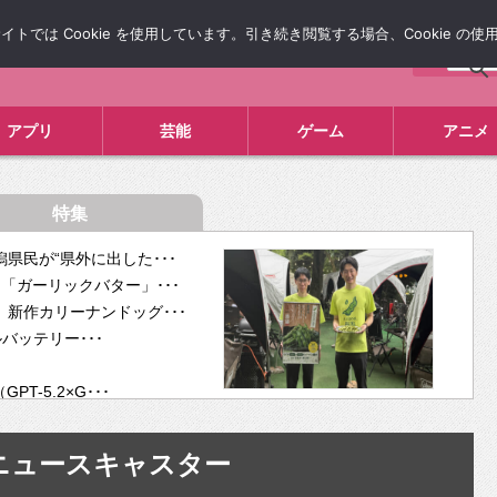
では Cookie を使用しています。引き続き閲覧する場合、Cookie の
について
広告掲載について
お問い合わせ
タレコミ
アプリ
芸能
ゲーム
アニメ
特集
県民が“県外に出した･･･
「ガーリックバター」･･･
新作カリーナンドッグ･･･
ルバッテリー･･･
-5.2×G･･･
tra･･･
供開･･･
ysニュースキャスター
ム、”自分が今話し･･･