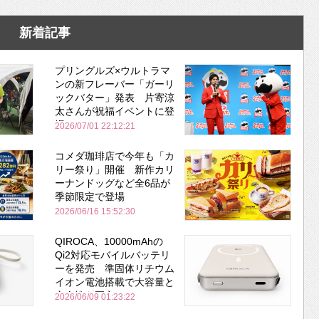
新着記事
プリングルズ×ウルトラマ
ンの新フレーバー「ガーリ
ックバター」発表 片寄涼
太さんが祝福イベントに登
場
2026/07/01 22:12:21
コメダ珈琲店で今年も「カ
リー祭り」開催 新作カリ
ーナンドッグなど全6品が
季節限定で登場
2026/06/16 15:52:30
QIROCA、10000mAhの
Qi2対応モバイルバッテリ
ーを発売 準固体リチウム
イオン電池搭載で大容量と
安全性を両立
2026/06/09 01:23:22