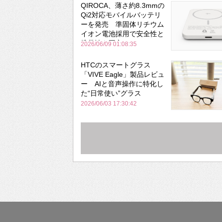
QIROCA、薄さ約8.3mmの
Qi2対応モバイルバッテリ
ーを発売 準固体リチウム
イオン電池採用で安全性と
携帯性を両立
2026/06/09 01:08:35
HTCのスマートグラス
「VIVE Eagle」製品レビュ
ー AIと音声操作に特化し
た“日常使い”グラス
2026/06/03 17:30:42