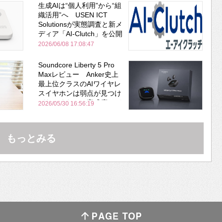
生成AIは“個人利用”から“組
織活用”へ USEN ICT
Solutionsが実態調査と新メ
ディア「AI-Clutch」を公開
2026/06/08 17:08:47
Soundcore Liberty 5 Pro
Maxレビュー Anker史上
最上位クラスのAIワイヤレ
スイヤホンは弱点が見つけ
づらいくらいの完成度にび
2026/05/30 16:56:19
びった ノイキャン性能は
Bose並み
もっとみる