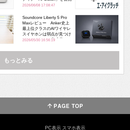
2026/06/08 17:08:47
Soundcore Liberty 5 Pro
Maxレビュー Anker史上
最上位クラスのAIワイヤレ
スイヤホンは弱点が見つけ
づらいくらいの完成度にび
2026/05/30 16:56:19
びった ノイキャン性能は
Bose並み
もっとみる
PC表示
スマホ表示