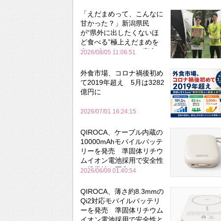
「えだまめって、こんなに
甘かった？」新潟県民
が“県外に出したくないほ
ど食べる”極上えだまめを
森のビアガーデンで実食
2026/08/05 11:06:51
外食市場、コロナ禍後初め
て2019年超え 5月は3282
億円に
2026/07/01 16:24:15
QIROCA、ケーブル内蔵の
10000mAhモバイルバッテ
リーを発売 準固体リチウ
ムイオン電池採用で安全性
と携帯性を両立
2026/06/09 01:40:54
QIROCA、薄さ約8.3mmの
Qi2対応モバイルバッテリ
ーを発売 準固体リチウム
イオン電池採用で安全性と