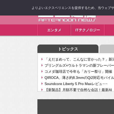
よりよいエクスペリエンスを提供するため、当ウェブサイト
ゴゴ通信
エンタメ
ITテクノロジー
トピックス
「えだまめって、こんなに甘かった？」新潟
プリングルズ×ウルトラマンの新フレーバー
コメダ珈琲店で今年も「カリー祭り」開催 
QIROCA、薄さ約8.3mmのQi2対応モバイ
Soundcore Liberty 5 Pro Maxレビュ･･･
【新製品】月額不要で自然な会話！最新AI（GPT
【次世代の没入感と生産性】VITURE Luma Ul
Geminiが音楽生成「Create music」機能提
挫折率8割の壁をAIで突破。ジャストシステ