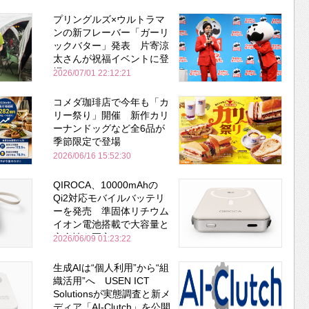
プリングルズ×ウルトラマ
ンの新フレーバー「ガーリ
ックバター」発表 片寄涼
太さんが祝福イベントに登
場
2026/07/01 22:12:21
コメダ珈琲店で今年も「カ
リー祭り」開催 新作カリ
ーナンドッグなど全6品が
季節限定で登場
2026/06/16 15:52:30
QIROCA、10000mAhの
Qi2対応モバイルバッテリ
ーを発売 準固体リチウム
イオン電池搭載で大容量と
安全性を両立
2026/06/09 01:23:22
生成AIは“個人利用”から“組
織活用”へ USEN ICT
Solutionsが実態調査と新メ
ディア「AI-Clutch」を公開