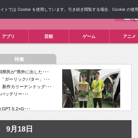
では Cookie を使用しています。引き続き閲覧する場合、Cookie の
について
広告掲載について
お問い合わせ
タレコミ
アプリ
芸能
ゲーム
アニメ
特集
県民が“県外に出した･･･
「ガーリックバター」･･･
新作カリーナンドッグ･･･
ルバッテリー･･･
-5.2×G･･･
tra･･･
供開･･･
9月18日
ム、”自分が今話し･･･