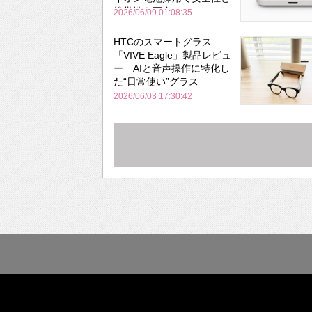
携帯性を両立
2026/06/09 01:08:35
HTCのスマートグラス
「VIVE Eagle」製品レビュ
ー AIと音声操作に特化し
た“日常使い”グラス
2026/06/03 17:30:42