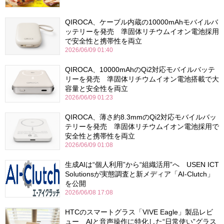
QIROCA、ケーブル内蔵の10000mAhモバイルバ
ッテリーを発売 準固体リチウムイオン電池採用
で安全性と携帯性を両立
2026/06/09 01:40
QIROCA、10000mAhのQi2対応モバイルバッテ
リーを発売 準固体リチウムイオン電池搭載で大
容量と安全性を両立
2026/06/09 01:23
QIROCA、薄さ約8.3mmのQi2対応モバイルバッ
テリーを発売 準固体リチウムイオン電池採用で
安全性と携帯性を両立
2026/06/09 01:08
生成AIは“個人利用”から“組織活用”へ USEN ICT
Solutionsが実態調査と新メディア「AI-Clutch」
を公開
2026/06/08 17:08
HTCのスマートグラス「VIVE Eagle」製品レビ
ュー AIと音声操作に特化した“日常使い”グラス