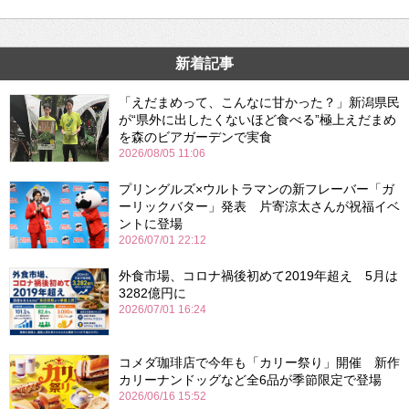
新着記事
「えだまめって、こんなに甘かった？」新潟県民
が“県外に出したくないほど食べる”極上えだまめ
を森のビアガーデンで実食
2026/08/05 11:06
プリングルズ×ウルトラマンの新フレーバー「ガ
ーリックバター」発表 片寄涼太さんが祝福イベ
ントに登場
2026/07/01 22:12
外食市場、コロナ禍後初めて2019年超え 5月は
3282億円に
2026/07/01 16:24
コメダ珈琲店で今年も「カリー祭り」開催 新作
カリーナンドッグなど全6品が季節限定で登場
2026/06/16 15:52