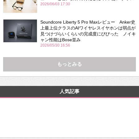
2026/06/03 17:30
Soundcore Liberty 5 Pro Maxレビュー Anker史
上最上位クラスのAIワイヤレスイヤホンは弱点が
見つけづらいくらいの完成度にびびった ノイキ
ャン性能はBose並み
2026/05/30 16:56
もっとみる
人気記事