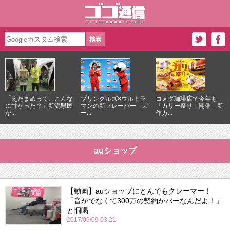
「えだまめって、こんな
プリングルズ×ウルトラ
コメダ珈琲店で今年も
に甘かった？」新潟県民
マンの新フレーバー「ガ
「カリー祭り」開催 新
が...
ー...
作カ...
auショップ
【動画】auショップにとんでもクレーマー！
「音がでなくて300万の契約がパーなんだよ！」
と恫喝
2017/09/09 03:21