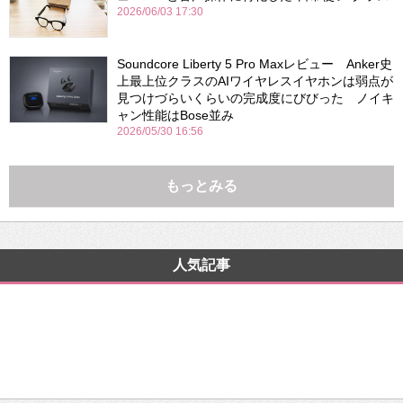
2026/06/03 17:30
Soundcore Liberty 5 Pro Maxレビュー Anker史
上最上位クラスのAIワイヤレスイヤホンは弱点が
見つけづらいくらいの完成度にびびった ノイキ
ャン性能はBose並み
2026/05/30 16:56
もっとみる
人気記事