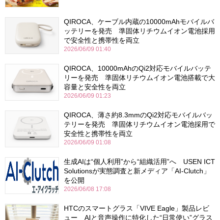
QIROCA、ケーブル内蔵の10000mAhモバイルバ
ッテリーを発売 準固体リチウムイオン電池採用
で安全性と携帯性を両立
2026/06/09 01:40
QIROCA、10000mAhのQi2対応モバイルバッテ
リーを発売 準固体リチウムイオン電池搭載で大
容量と安全性を両立
2026/06/09 01:23
QIROCA、薄さ約8.3mmのQi2対応モバイルバッ
テリーを発売 準固体リチウムイオン電池採用で
安全性と携帯性を両立
2026/06/09 01:08
生成AIは“個人利用”から“組織活用”へ USEN ICT
Solutionsが実態調査と新メディア「AI-Clutch」
を公開
2026/06/08 17:08
HTCのスマートグラス「VIVE Eagle」製品レビ
ュー AIと音声操作に特化した“日常使い”グラス