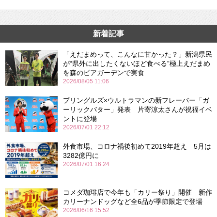
新着記事
「えだまめって、こんなに甘かった？」新潟県民
が“県外に出したくないほど食べる”極上えだまめ
を森のビアガーデンで実食
2026/08/05 11:06
プリングルズ×ウルトラマンの新フレーバー「ガ
ーリックバター」発表 片寄涼太さんが祝福イベ
ントに登場
2026/07/01 22:12
外食市場、コロナ禍後初めて2019年超え 5月は
3282億円に
2026/07/01 16:24
コメダ珈琲店で今年も「カリー祭り」開催 新作
カリーナンドッグなど全6品が季節限定で登場
2026/06/16 15:52