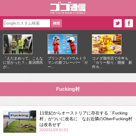
「えだまめって、こんな
プリングルズ×ウルトラ
コメダ珈琲店で今年も
に甘かった？」新潟県民
マンの新フレーバー「ガ
「カリー祭り」開催 新
が...
ー...
作カ...
Fucking村
11世紀からオーストリアに存在する「Fucking
村」がついに改名に なお近隣のOberFucking村
は改名せず
2020/11/29 01:01