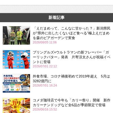
新着記事
「えだまめって、こんなに甘かった？」新潟県民
が“県外に出したくないほど食べる”極上えだまめ
を森のビアガーデンで実食
2026/08/05 11:06
プリングルズ×ウルトラマンの新フレーバー「ガ
ーリックバター」発表 片寄涼太さんが祝福イベ
ントに登場
2026/07/01 22:12
外食市場、コロナ禍後初めて2019年超え 5月は
3282億円に
2026/07/01 16:24
コメダ珈琲店で今年も「カリー祭り」開催 新作
カリーナンドッグなど全6品が季節限定で登場
2026/06/16 15:52