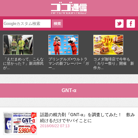
「えだまめって、こんな
プリングルズ×ウルトラ
コメダ珈琲店で今年も
に甘かった？」新潟県民
マンの新フレーバー「ガ
「カリー祭り」開催 新
が...
ー...
作カ...
GNT-α
話題の精力剤『GNT-α』を調査してみた！ 飲み
続けるだけでヤバイことに
2018/06/22 07:13