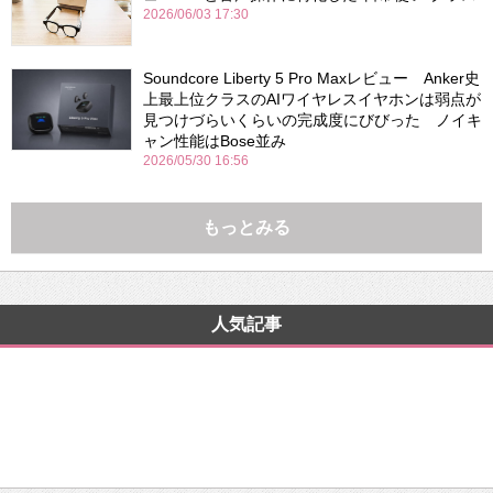
2026/06/03 17:30
Soundcore Liberty 5 Pro Maxレビュー Anker史
上最上位クラスのAIワイヤレスイヤホンは弱点が
見つけづらいくらいの完成度にびびった ノイキ
ャン性能はBose並み
2026/05/30 16:56
もっとみる
人気記事