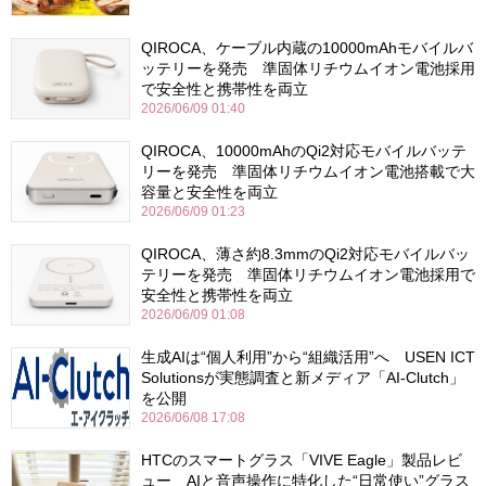
QIROCA、ケーブル内蔵の10000mAhモバイルバ
ッテリーを発売 準固体リチウムイオン電池採用
で安全性と携帯性を両立
2026/06/09 01:40
QIROCA、10000mAhのQi2対応モバイルバッテ
リーを発売 準固体リチウムイオン電池搭載で大
容量と安全性を両立
2026/06/09 01:23
QIROCA、薄さ約8.3mmのQi2対応モバイルバッ
テリーを発売 準固体リチウムイオン電池採用で
安全性と携帯性を両立
2026/06/09 01:08
生成AIは“個人利用”から“組織活用”へ USEN ICT
Solutionsが実態調査と新メディア「AI-Clutch」
を公開
2026/06/08 17:08
HTCのスマートグラス「VIVE Eagle」製品レビ
ュー AIと音声操作に特化した“日常使い”グラス