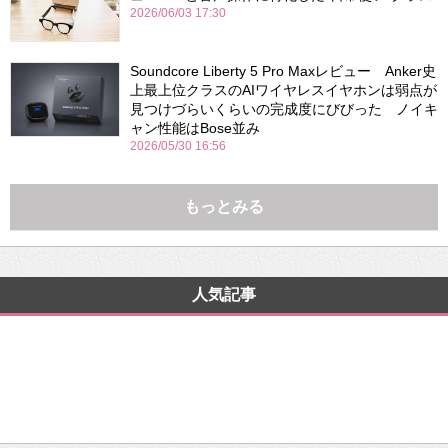
2026/06/03 17:30
Soundcore Liberty 5 Pro Maxレビュー Anker史
上最上位クラスのAIワイヤレスイヤホンは弱点が
見つけづらいくらいの完成度にびびった ノイキ
ャン性能はBose並み
2026/05/30 16:56
もっとみる
人気記事