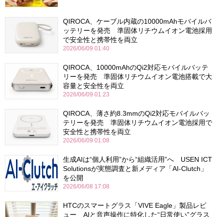
QIROCA、ケーブル内蔵の10000mAhモバイルバ
ッテリーを発売 準固体リチウムイオン電池採用
で安全性と携帯性を両立
2026/06/09 01:40
QIROCA、10000mAhのQi2対応モバイルバッテ
リーを発売 準固体リチウムイオン電池搭載で大
容量と安全性を両立
2026/06/09 01:23
QIROCA、薄さ約8.3mmのQi2対応モバイルバッ
テリーを発売 準固体リチウムイオン電池採用で
安全性と携帯性を両立
2026/06/09 01:08
生成AIは“個人利用”から“組織活用”へ USEN ICT
Solutionsが実態調査と新メディア「AI-Clutch」
を公開
2026/06/08 17:08
HTCのスマートグラス「VIVE Eagle」製品レビ
ュー AIと音声操作に特化した“日常使い”グラス