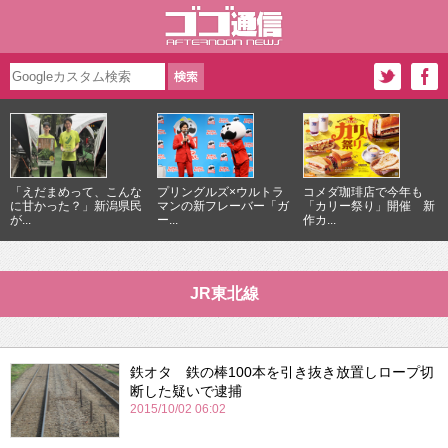
「えだまめって、こんな
プリングルズ×ウルトラ
コメダ珈琲店で今年も
に甘かった？」新潟県民
マンの新フレーバー「ガ
「カリー祭り」開催 新
が...
ー...
作カ...
JR東北線
鉄オタ 鉄の棒100本を引き抜き放置しロープ切
断した疑いで逮捕
2015/10/02 06:02