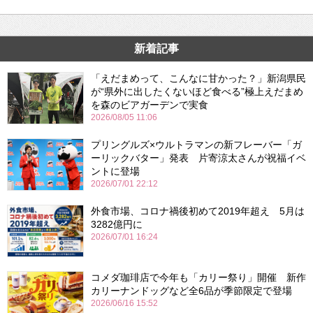
新着記事
「えだまめって、こんなに甘かった？」新潟県民
が“県外に出したくないほど食べる”極上えだまめ
を森のビアガーデンで実食
2026/08/05 11:06
プリングルズ×ウルトラマンの新フレーバー「ガ
ーリックバター」発表 片寄涼太さんが祝福イベ
ントに登場
2026/07/01 22:12
外食市場、コロナ禍後初めて2019年超え 5月は
3282億円に
2026/07/01 16:24
コメダ珈琲店で今年も「カリー祭り」開催 新作
カリーナンドッグなど全6品が季節限定で登場
2026/06/16 15:52