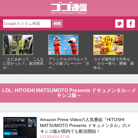
「えだまめって、こんな
プリングルズ×ウルトラ
コメダ珈琲店で今年も
に甘かった？」新潟県民
マンの新フレーバー「ガ
「カリー祭り」開催 新
が...
ー...
作カ...
LOL: HITOSHI MATSUMOTO Presents ドキュメンタル～メ
キシコ版～
Amazon Prime Videoの人気番組『HITOSHI
MATSUMOTO Presents ドキュメンタル』のメ
キシコ版が国内でも配信開始！
2019/04/16 07:08