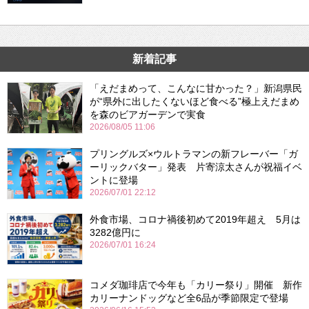
新着記事
「えだまめって、こんなに甘かった？」新潟県民
が“県外に出したくないほど食べる”極上えだまめ
を森のビアガーデンで実食
2026/08/05 11:06
プリングルズ×ウルトラマンの新フレーバー「ガ
ーリックバター」発表 片寄涼太さんが祝福イベ
ントに登場
2026/07/01 22:12
外食市場、コロナ禍後初めて2019年超え 5月は
3282億円に
2026/07/01 16:24
コメダ珈琲店で今年も「カリー祭り」開催 新作
カリーナンドッグなど全6品が季節限定で登場