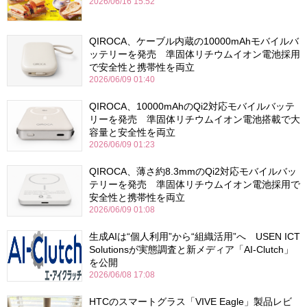
2026/06/16 15:52
QIROCA、ケーブル内蔵の10000mAhモバイルバ
ッテリーを発売 準固体リチウムイオン電池採用
で安全性と携帯性を両立
2026/06/09 01:40
QIROCA、10000mAhのQi2対応モバイルバッテ
リーを発売 準固体リチウムイオン電池搭載で大
容量と安全性を両立
2026/06/09 01:23
QIROCA、薄さ約8.3mmのQi2対応モバイルバッ
テリーを発売 準固体リチウムイオン電池採用で
安全性と携帯性を両立
2026/06/09 01:08
生成AIは“個人利用”から“組織活用”へ USEN ICT
Solutionsが実態調査と新メディア「AI-Clutch」
を公開
2026/06/08 17:08
HTCのスマートグラス「VIVE Eagle」製品レビ