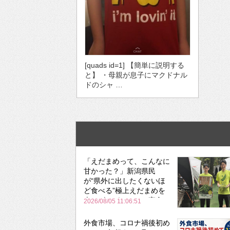
[quads id=1] 【簡単に説明する
と】 ・母親が息子にマクドナル
ドのシャ …
「えだまめって、こんなに
甘かった？」新潟県民
が“県外に出したくないほ
ど食べる”極上えだまめを
森のビアガーデンで実食
2026/08/05 11:06:51
外食市場、コロナ禍後初め