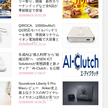
リー祭り」開催 新作カリ
ーナンドッグなど全6品が
季節限定で登場
2026/06/16 15:52:30
QIROCA、10000mAhの
Qi2対応モバイルバッテリ
ーを発売 準固体リチウム
イオン電池搭載で大容量と
安全性を両立
2026/06/09 01:23:22
生成AIは“個人利用”から“組
織活用”へ USEN ICT
Solutionsが実態調査と新メ
ディア「AI-Clutch」を公開
2026/06/08 17:08:47
Soundcore Liberty 5 Pro
Maxレビュー Anker史上
最上位クラスのAIワイヤレ
スイヤホンは弱点が見つけ
づらいくらいの完成度にび
2026/05/30 16:56:19
びった ノイキャン性能は