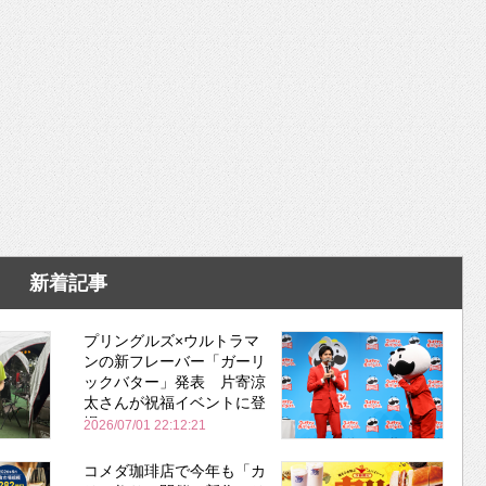
新着記事
プリングルズ×ウルトラマ
ンの新フレーバー「ガーリ
ックバター」発表 片寄涼
太さんが祝福イベントに登
場
2026/07/01 22:12:21
コメダ珈琲店で今年も「カ