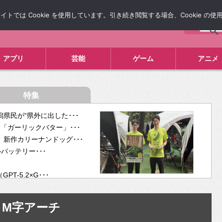
では Cookie を使用しています。引き続き閲覧する場合、Cookie の
について
広告掲載について
お問い合わせ
タレコミ
アプリ
芸能
ゲーム
アニメ
特集
県民が“県外に出した･･･
「ガーリックバター」･･･
新作カリーナンドッグ･･･
ルバッテリー･･･
-5.2×G･･･
tra･･･
供開･･･
M字アーチ
ム、”自分が今話し･･･