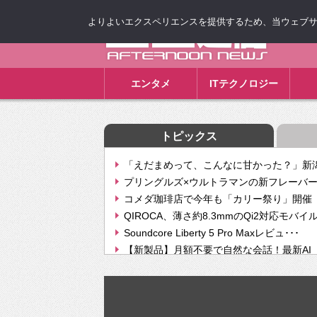
よりよいエクスペリエンスを提供するため、当ウェブサイト
ゴゴ通信
エンタメ
ITテクノロジー
トピックス
「えだまめって、こんなに甘かった？」新潟
プリングルズ×ウルトラマンの新フレーバー
コメダ珈琲店で今年も「カリー祭り」開催 
QIROCA、薄さ約8.3mmのQi2対応モバイ
Soundcore Liberty 5 Pro Maxレビュ･･･
【新製品】月額不要で自然な会話！最新AI（GPT
【次世代の没入感と生産性】VITURE Luma Ul
Geminiが音楽生成「Create music」機能提
挫折率8割の壁をAIで突破。ジャストシステ