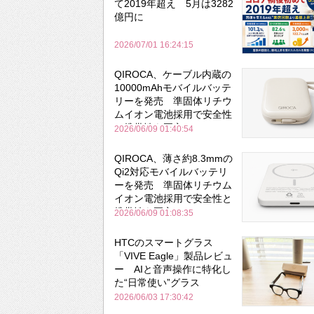
て2019年超え 5月は3282
億円に
2026/07/01 16:24:15
QIROCA、ケーブル内蔵の
10000mAhモバイルバッテ
リーを発売 準固体リチウ
ムイオン電池採用で安全性
と携帯性を両立
2026/06/09 01:40:54
QIROCA、薄さ約8.3mmの
Qi2対応モバイルバッテリ
ーを発売 準固体リチウム
イオン電池採用で安全性と
携帯性を両立
2026/06/09 01:08:35
HTCのスマートグラス
「VIVE Eagle」製品レビュ
ー AIと音声操作に特化し
た“日常使い”グラス
2026/06/03 17:30:42