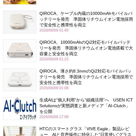
QIROCA、ケーブル内蔵の10000mAhモバイルバ
ッテリーを発売 準固体リチウムイオン電池採用
で安全性と携帯性を両立
2026/06/09 01:40
QIROCA、10000mAhのQi2対応モバイルバッテ
リーを発売 準固体リチウムイオン電池搭載で大
容量と安全性を両立
2026/06/09 01:23
QIROCA、薄さ約8.3mmのQi2対応モバイルバッ
テリーを発売 準固体リチウムイオン電池採用で
安全性と携帯性を両立
2026/06/09 01:08
生成AIは“個人利用”から“組織活用”へ USEN ICT
Solutionsが実態調査と新メディア「AI-Clutch」
を公開
2026/06/08 17:08
HTCのスマートグラス「VIVE Eagle」製品レビ
ュー AIと音声操作に特化した“日常使い”グラス