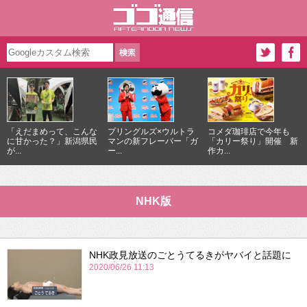
「えだまめって、こんな
プリングルズ×ウルトラ
コメダ珈琲店で今年も
に甘かった？」新潟県民
マンの新フレーバー「ガ
「カリー祭り」開催 新
が...
ー...
作カ...
NHK版
NHK政見放送のごとうてるきがヤバイと話題に
2020/06/26 11:13