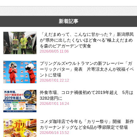
新着記事
「えだまめって、こんなに甘かった？」新潟県民
が“県外に出したくないほど食べる”極上えだまめ
を森のビアガーデンで実食
2026/08/05 11:06
プリングルズ×ウルトラマンの新フレーバー「ガ
ーリックバター」発表 片寄涼太さんが祝福イベ
ントに登場
2026/07/01 22:12
外食市場、コロナ禍後初めて2019年超え 5月は
3282億円に
2026/07/01 16:24
コメダ珈琲店で今年も「カリー祭り」開催 新作
カリーナンドッグなど全6品が季節限定で登場
2026/06/16 15:52