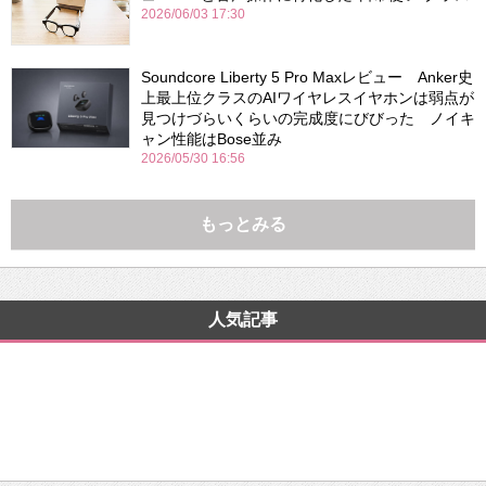
2026/06/03 17:30
Soundcore Liberty 5 Pro Maxレビュー Anker史
上最上位クラスのAIワイヤレスイヤホンは弱点が
見つけづらいくらいの完成度にびびった ノイキ
ャン性能はBose並み
2026/05/30 16:56
もっとみる
人気記事