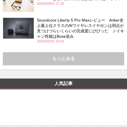
2026/06/03 17:30
Soundcore Liberty 5 Pro Maxレビュー Anker史
上最上位クラスのAIワイヤレスイヤホンは弱点が
見つけづらいくらいの完成度にびびった ノイキ
ャン性能はBose並み
2026/05/30 16:56
もっとみる
人気記事