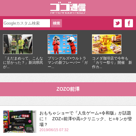
「えだまめって、こんな
プリングルズ×ウルトラ
コメダ珈琲店で今年も
に甘かった？」新潟県民
マンの新フレーバー「ガ
「カリー祭り」開催 新
が...
ー...
作カ...
ZOZO前澤
おもちゃショーで『人生ゲーム+令和版』が話題
に！ ZOZ○前澤や高○クリニック、ヒ○キンが登
場？
2019/06/15 07:32