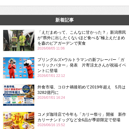
新着記事
「えだまめって、こんなに甘かった？」新潟県民
が“県外に出したくないほど食べる”極上えだまめ
を森のビアガーデンで実食
2026/08/05 11:06
プリングルズ×ウルトラマンの新フレーバー「ガ
ーリックバター」発表 片寄涼太さんが祝福イベ
ントに登場
2026/07/01 22:12
外食市場、コロナ禍後初めて2019年超え 5月は
3282億円に
2026/07/01 16:24
コメダ珈琲店で今年も「カリー祭り」開催 新作
カリーナンドッグなど全6品が季節限定で登場
2026/06/16 15:52