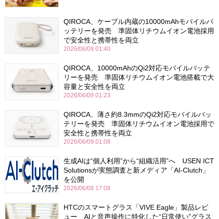
QIROCA、ケーブル内蔵の10000mAhモバイルバ
ッテリーを発売 準固体リチウムイオン電池採用
で安全性と携帯性を両立
2026/06/09 01:40
QIROCA、10000mAhのQi2対応モバイルバッテ
リーを発売 準固体リチウムイオン電池搭載で大
容量と安全性を両立
2026/06/09 01:23
QIROCA、薄さ約8.3mmのQi2対応モバイルバッ
テリーを発売 準固体リチウムイオン電池採用で
安全性と携帯性を両立
2026/06/09 01:08
生成AIは“個人利用”から“組織活用”へ USEN ICT
Solutionsが実態調査と新メディア「AI-Clutch」
を公開
2026/06/08 17:08
HTCのスマートグラス「VIVE Eagle」製品レビ
ュー AIと音声操作に特化した“日常使い”グラス