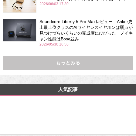
2026/06/03 17:30
Soundcore Liberty 5 Pro Maxレビュー Anker史
上最上位クラスのAIワイヤレスイヤホンは弱点が
見つけづらいくらいの完成度にびびった ノイキ
ャン性能はBose並み
2026/05/30 16:56
もっとみる
人気記事