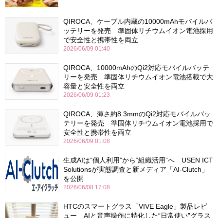
QIROCA、ケーブル内蔵の10000mAhモバイルバ
ッテリーを発売 準固体リチウムイオン電池採用
で安全性と携帯性を両立
2026/06/09 01:40
QIROCA、10000mAhのQi2対応モバイルバッテ
リーを発売 準固体リチウムイオン電池搭載で大
容量と安全性を両立
2026/06/09 01:23
QIROCA、薄さ約8.3mmのQi2対応モバイルバッ
テリーを発売 準固体リチウムイオン電池採用で
安全性と携帯性を両立
2026/06/09 01:08
生成AIは“個人利用”から“組織活用”へ USEN ICT
Solutionsが実態調査と新メディア「AI-Clutch」
を公開
2026/06/08 17:08
HTCのスマートグラス「VIVE Eagle」製品レビ
ュー AIと音声操作に特化した“日常使い”グラス