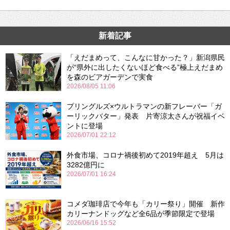
新着記事
「えだまめって、こんなに甘かった？」新潟県民
が“県外に出したくないほど食べる”極上えだまめ
を森のビアガーデンで実食
2026/08/05 11:06
プリングルズ×ウルトラマンの新フレーバー「ガ
ーリックバター」発表 片寄涼太さんが祝福イベ
ントに登場
2026/07/01 22:12
外食市場、コロナ禍後初めて2019年超え 5月は
3282億円に
2026/07/01 16:24
コメダ珈琲店で今年も「カリー祭り」開催 新作
カリーナンドッグなど全6品が季節限定で登場
2026/06/16 15:52