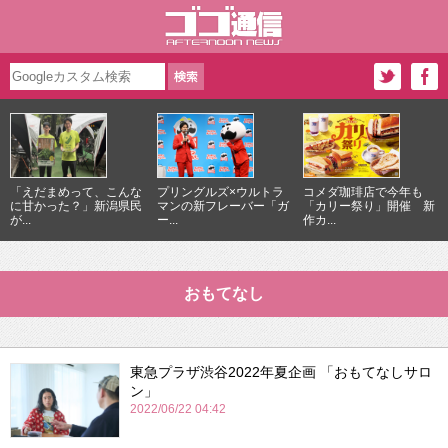
「えだまめって、こんな
プリングルズ×ウルトラ
コメダ珈琲店で今年も
に甘かった？」新潟県民
マンの新フレーバー「ガ
「カリー祭り」開催 新
が...
ー...
作カ...
おもてなし
東急プラザ渋谷2022年夏企画 「おもてなしサロ
ン」
2022/06/22 04:42