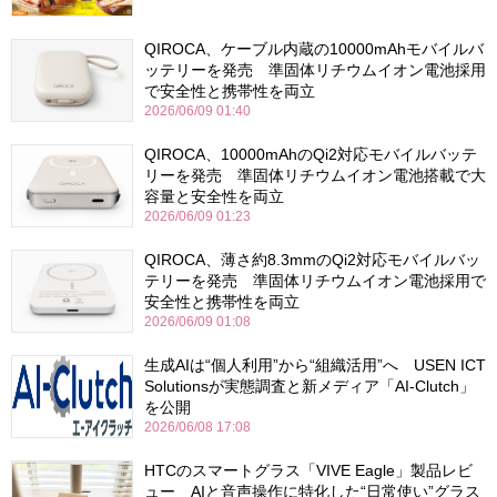
QIROCA、ケーブル内蔵の10000mAhモバイルバ
ッテリーを発売 準固体リチウムイオン電池採用
で安全性と携帯性を両立
2026/06/09 01:40
QIROCA、10000mAhのQi2対応モバイルバッテ
リーを発売 準固体リチウムイオン電池搭載で大
容量と安全性を両立
2026/06/09 01:23
QIROCA、薄さ約8.3mmのQi2対応モバイルバッ
テリーを発売 準固体リチウムイオン電池採用で
安全性と携帯性を両立
2026/06/09 01:08
生成AIは“個人利用”から“組織活用”へ USEN ICT
Solutionsが実態調査と新メディア「AI-Clutch」
を公開
2026/06/08 17:08
HTCのスマートグラス「VIVE Eagle」製品レビ
ュー AIと音声操作に特化した“日常使い”グラス