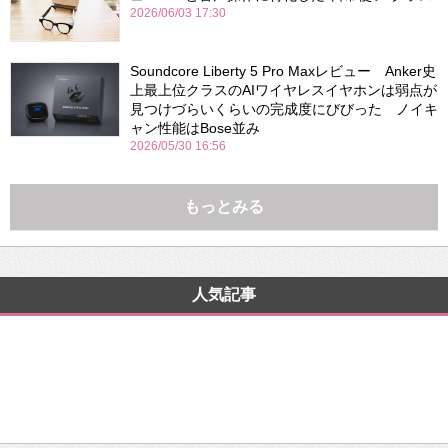
2026/06/03 17:30
Soundcore Liberty 5 Pro Maxレビュー Anker史
上最上位クラスのAIワイヤレスイヤホンは弱点が
見つけづらいくらいの完成度にびびった ノイキ
ャン性能はBose並み
2026/05/30 16:56
もっとみる
人気記事