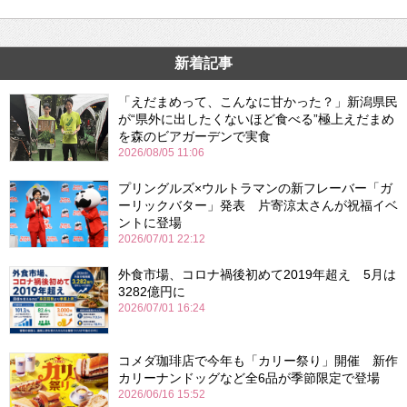
新着記事
「えだまめって、こんなに甘かった？」新潟県民
が“県外に出したくないほど食べる”極上えだまめ
を森のビアガーデンで実食
2026/08/05 11:06
プリングルズ×ウルトラマンの新フレーバー「ガ
ーリックバター」発表 片寄涼太さんが祝福イベ
ントに登場
2026/07/01 22:12
外食市場、コロナ禍後初めて2019年超え 5月は
3282億円に
2026/07/01 16:24
コメダ珈琲店で今年も「カリー祭り」開催 新作
カリーナンドッグなど全6品が季節限定で登場
2026/06/16 15:52