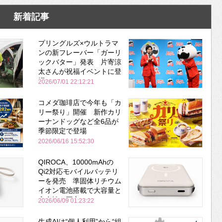
新着記事
プリングルズ×ウルトラマ
ンの新フレーバー「ガーリ
ックバター」発表 片寄涼
太さんが祝福イベントに登
場
2026/07/01 22:12:21
コメダ珈琲店で今年も「カ
リー祭り」開催 新作カリ
ーナンドッグなど全6品が
季節限定で登場
2026/06/16 15:52:30
QIROCA、10000mAhの
Qi2対応モバイルバッテリ
ーを発売 準固体リチウム
イオン電池搭載で大容量と
安全性を両立
2026/06/09 01:23:22
生成AIは“個人利用”から“組