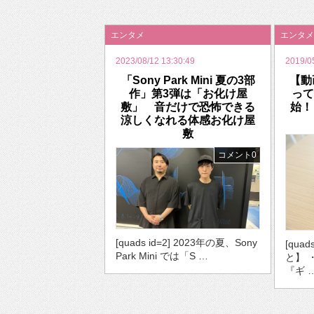
2026年のバレンタインは「自分で作って、想
エンタメ
エンタメ
2023/08/12 13:30:49
2019/0
「Sony Park Mini 夏の3部
【動
作」第3弾は「お化け屋
って
敷」 音だけで恐怖できる
始！
涼しくなれる体感お化け屋
敷
コメント0
[quads id=2] 2023年の夏、Sony
[qua
Park Mini では「S …
と】 
『ギ 