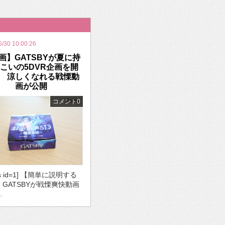
いを渡す」 TE･･･
5/30 10:00:26
画】GATSBYが夏に持
こいの5DVR企画を開
 涼しくなれる戦慄動
画が公開
コメント0
ds id=1] 【簡単に説明する
・GATSBYが戦慄爽快動画
…