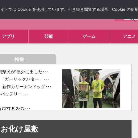
では Cookie を使用しています。引き続き閲覧する場合、Cookie の
について
広告掲載について
お問い合わせ
タレコミ
アプリ
芸能
ゲーム
アニメ
特集
県民が“県外に出した･･･
「ガーリックバター」･･･
新作カリーナンドッグ･･･
ルバッテリー･･･
-5.2×G･･･
tra･･･
供開･･･
お化け屋敷
ム、”自分が今話し･･･