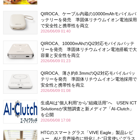
QIROCA、ケーブル内蔵の10000mAhモバイルバ
ッテリーを発売 準固体リチウムイオン電池採用
で安全性と携帯性を両立
2026/06/09 01:40
QIROCA、10000mAhのQi2対応モバイルバッテ
リーを発売 準固体リチウムイオン電池搭載で大
容量と安全性を両立
2026/06/09 01:23
QIROCA、薄さ約8.3mmのQi2対応モバイルバッ
テリーを発売 準固体リチウムイオン電池採用で
安全性と携帯性を両立
2026/06/09 01:08
生成AIは“個人利用”から“組織活用”へ USEN ICT
Solutionsが実態調査と新メディア「AI-Clutch」
を公開
2026/06/08 17:08
HTCのスマートグラス「VIVE Eagle」製品レビ
ュー AIと音声操作に特化した“日常使い”グラス