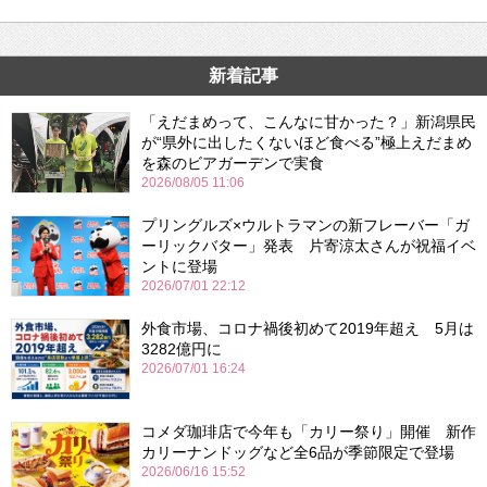
新着記事
「えだまめって、こんなに甘かった？」新潟県民
が“県外に出したくないほど食べる”極上えだまめ
を森のビアガーデンで実食
2026/08/05 11:06
プリングルズ×ウルトラマンの新フレーバー「ガ
ーリックバター」発表 片寄涼太さんが祝福イベ
ントに登場
2026/07/01 22:12
外食市場、コロナ禍後初めて2019年超え 5月は
3282億円に
2026/07/01 16:24
コメダ珈琲店で今年も「カリー祭り」開催 新作
カリーナンドッグなど全6品が季節限定で登場
2026/06/16 15:52