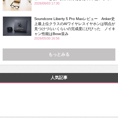
2026/06/03 17:30
Soundcore Liberty 5 Pro Maxレビュー Anker史
上最上位クラスのAIワイヤレスイヤホンは弱点が
見つけづらいくらいの完成度にびびった ノイキ
ャン性能はBose並み
2026/05/30 16:56
もっとみる
人気記事