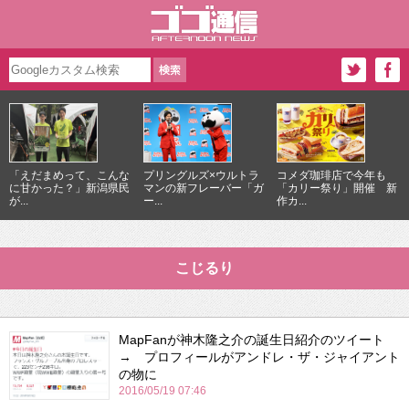
「えだまめって、こんな
プリングルズ×ウルトラ
コメダ珈琲店で今年も
に甘かった？」新潟県民
マンの新フレーバー「ガ
「カリー祭り」開催 新
が...
ー...
作カ...
こじるり
MapFanが神木隆之介の誕生日紹介のツイート
→ プロフィールがアンドレ・ザ・ジャイアント
の物に
2016/05/19 07:46