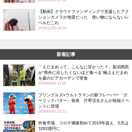
2019/12/05 07:06
【動画】クラウドファンディングで支援したアク
ションカメラが地雷だった 使い物にならないレ
ベルだこれ
2019/12/03 04:10
新着記事
「えだまめって、こんなに甘かった？」新潟県民
が“県外に出したくないほど食べる”極上えだまめ
を森のビアガーデンで実食
2026/08/05 11:06
プリングルズ×ウルトラマンの新フレーバー「ガ
ーリックバター」発表 片寄涼太さんが祝福イベ
ントに登場
2026/07/01 22:12
外食市場、コロナ禍後初めて2019年超え 5月は
3282億円に