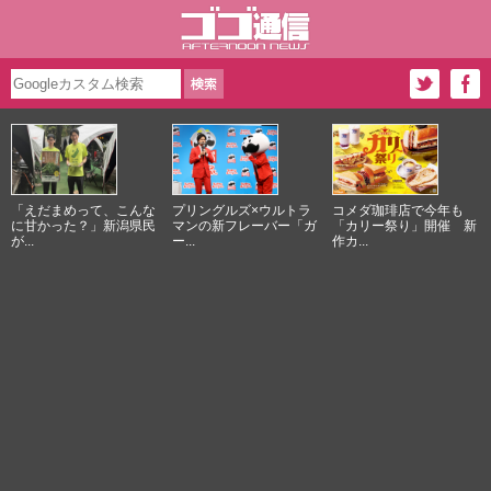
「えだまめって、こんな
プリングルズ×ウルトラ
コメダ珈琲店で今年も
に甘かった？」新潟県民
マンの新フレーバー「ガ
「カリー祭り」開催 新
が...
ー...
作カ...