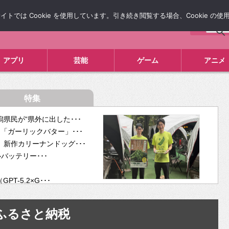
では Cookie を使用しています。引き続き閲覧する場合、Cookie の
について
広告掲載について
お問い合わせ
タレコミ
アプリ
芸能
ゲーム
アニメ
特集
県民が“県外に出した･･･
「ガーリックバター」･･･
新作カリーナンドッグ･･･
ルバッテリー･･･
-5.2×G･･･
tra･･･
供開･･･
ふるさと納税
ム、”自分が今話し･･･