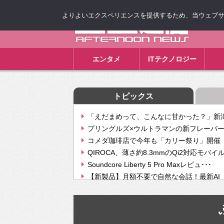
よりよいエクスペリエンスを提供するため、当ウェブサイト
ゴゴ通信
エンタメ
ITテクノロジー
トピックス
「えだまめって、こんなに甘かった？」新潟
プリングルズ×ウルトラマンの新フレーバー
コメダ珈琲店で今年も「カリー祭り」開催 
QIROCA、薄さ約8.3mmのQi2対応モバイ
Soundcore Liberty 5 Pro Maxレビュ･･･
【新製品】月額不要で自然な会話！最新AI（GPT
【次世代の没入感と生産性】VITURE Luma Ul
Geminiが音楽生成「Create music」機能提
挫折率8割の壁をAIで突破。ジャストシステ