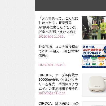
「えだまめって、こんなに
甘かった？」新潟県民
が“県外に出したくないほ
ど食べる”極上えだまめを
森のビアガーデンで実食
2026/08/05 11:06:51
外食市場、コロナ禍後初め
て2019年超え 5月は3282
億円に
2026/07/01 16:24:15
QIROCA、ケーブル内蔵の
10000mAhモバイルバッテ
リーを発売 準固体リチウ
ムイオン電池採用で安全性
と携帯性を両立
2026/06/09 01:40:54
QIROCA、薄さ約8.3mmの