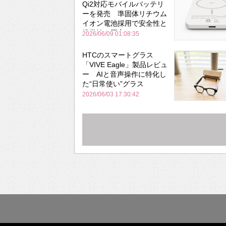
Qi2対応モバイルバッテリ
ーを発売 準固体リチウム
イオン電池採用で安全性と
携帯性を両立
2026/06/09 01:08:35
HTCのスマートグラス
「VIVE Eagle」製品レビュ
ー AIと音声操作に特化し
た“日常使い”グラス
2026/06/03 17:30:42