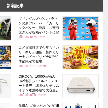
新着記事
プリングルズ×ウルトラマ
ンの新フレーバー「ガーリ
ックバター」発表 片寄涼
太さんが祝福イベントに登
場
2026/07/01 22:12:21
コメダ珈琲店で今年も「カ
リー祭り」開催 新作カリ
ーナンドッグなど全6品が
季節限定で登場
2026/06/16 15:52:30
QIROCA、10000mAhの
Qi2対応モバイルバッテリ
ーを発売 準固体リチウム
イオン電池搭載で大容量と
安全性を両立
2026/06/09 01:23:22
生成AIは“個人利用”から“組