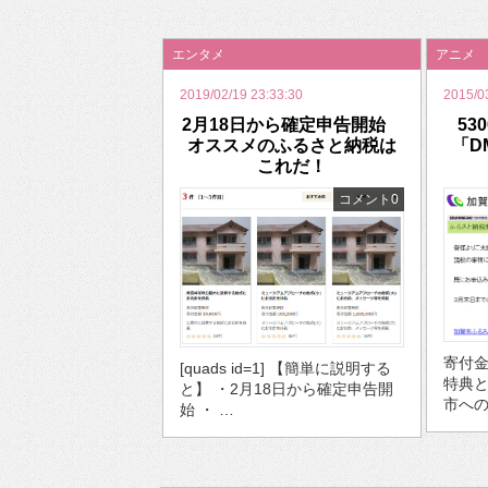
2026年のバレンタインは「自分で作って、想
エンタメ
アニメ
2019/02/19 23:33:30
2015/0
2月18日から確定申告開始
53
オススメのふるさと納税は
「D
これだ！
コメント0
寄付金
[quads id=1] 【簡単に説明する
特典
と】 ・2月18日から確定申告開
市への
始 ・ …