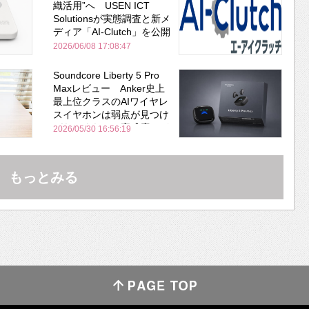
織活用”へ USEN ICT
Solutionsが実態調査と新メ
ディア「AI-Clutch」を公開
2026/06/08 17:08:47
Soundcore Liberty 5 Pro
Maxレビュー Anker史上
最上位クラスのAIワイヤレ
スイヤホンは弱点が見つけ
づらいくらいの完成度にび
2026/05/30 16:56:19
びった ノイキャン性能は
Bose並み
もっとみる