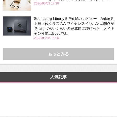
2026/06/03 17:30
Soundcore Liberty 5 Pro Maxレビュー Anker史
上最上位クラスのAIワイヤレスイヤホンは弱点が
見つけづらいくらいの完成度にびびった ノイキ
ャン性能はBose並み
2026/05/30 16:56
もっとみる
人気記事