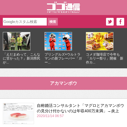
「えだまめって、こんな
プリングルズ×ウルトラ
コメダ珈琲店で今年も
に甘かった？」新潟県民
マンの新フレーバー「ガ
「カリー祭り」開催 新
が...
ー...
作カ...
アカマンボウ
自称婚活コンサルタント「マグロとアカマンボウ
の見分け付かないのは年収400万未満」→炎上
2020/11/14 06:57