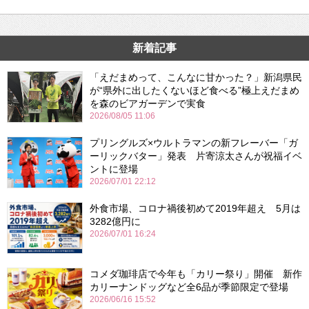
新着記事
「えだまめって、こんなに甘かった？」新潟県民
が“県外に出したくないほど食べる”極上えだまめ
を森のビアガーデンで実食
2026/08/05 11:06
プリングルズ×ウルトラマンの新フレーバー「ガ
ーリックバター」発表 片寄涼太さんが祝福イベ
ントに登場
2026/07/01 22:12
外食市場、コロナ禍後初めて2019年超え 5月は
3282億円に
2026/07/01 16:24
コメダ珈琲店で今年も「カリー祭り」開催 新作
カリーナンドッグなど全6品が季節限定で登場
2026/06/16 15:52