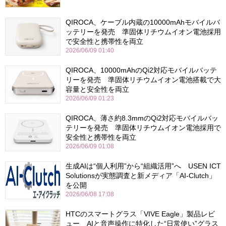
QIROCA、ケーブル内蔵の10000mAhモバイルバ
ッテリーを発売 準固体リチウムイオン電池採用
で安全性と携帯性を両立
2026/06/09 01:40
QIROCA、10000mAhのQi2対応モバイルバッテ
リーを発売 準固体リチウムイオン電池搭載で大
容量と安全性を両立
2026/06/09 01:23
QIROCA、薄さ約8.3mmのQi2対応モバイルバッ
テリーを発売 準固体リチウムイオン電池採用で
安全性と携帯性を両立
2026/06/09 01:08
生成AIは“個人利用”から“組織活用”へ USEN ICT
Solutionsが実態調査と新メディア「AI-Clutch」
を公開
2026/06/08 17:08
HTCのスマートグラス「VIVE Eagle」製品レビ
ュー AIと音声操作に特化した“日常使い”グラス