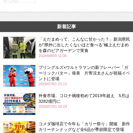
新着記事
「えだまめって、こんなに甘かった？」新潟県民
が“県外に出したくないほど食べる”極上えだまめ
を森のビアガーデンで実食
2026/08/05 11:06
プリングルズ×ウルトラマンの新フレーバー「ガ
ーリックバター」発表 片寄涼太さんが祝福イベ
ントに登場
2026/07/01 22:12
外食市場、コロナ禍後初めて2019年超え 5月は
3282億円に
2026/07/01 16:24
コメダ珈琲店で今年も「カリー祭り」開催 新作
カリーナンドッグなど全6品が季節限定で登場