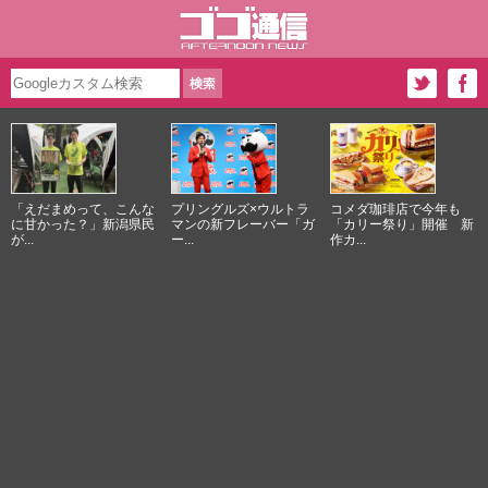
「えだまめって、こんな
プリングルズ×ウルトラ
コメダ珈琲店で今年も
に甘かった？」新潟県民
マンの新フレーバー「ガ
「カリー祭り」開催 新
が...
ー...
作カ...