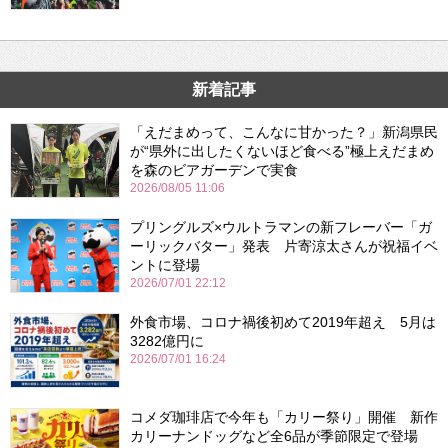
新着記事
「えだまめって、こんなに甘かった？」新潟県民
が“県外に出したくないほど食べる”極上えだまめ
を森のビアガーデンで実食
2026/08/05 11:06
プリングルズ×ウルトラマンの新フレーバー「ガ
ーリックバター」発表 片寄涼太さんが祝福イベ
ントに登場
2026/07/01 22:12
外食市場、コロナ禍後初めて2019年超え 5月は
3282億円に
2026/07/01 16:24
コメダ珈琲店で今年も「カリー祭り」開催 新作
カリーナンドッグなど全6品が季節限定で登場