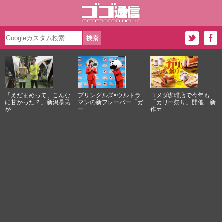
「えだまめって、こんな
プリングルズ×ウルトラ
コメダ珈琲店で今年も
に甘かった？」新潟県民
マンの新フレーバー「ガ
「カリー祭り」開催 新
が...
ー...
作カ...