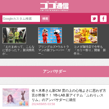
「えだまめって、こんな
プリングルズ×ウルトラ
コメダ珈琲店で今年も
に甘かった？」新潟県民
マンの新フレーバー「ガ
「カリー祭り」開催 新
が...
ー...
作カ...
アンバサダー
佐々木希さん新CM 雲の上の心地よさに思わず方
言が炸裂？！ YB-LAB.新アイテム「ふわりぃス
リム」のアンバサダーに就任
2024/09/05 03:58