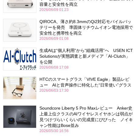
容量と安全性を両立
2026/06/09 01:23
QIROCA、薄さ約8.3mmのQi2対応モバイルバッ
テリーを発売 準固体リチウムイオン電池採用で
安全性と携帯性を両立
2026/06/09 01:08
生成AIは“個人利用”から“組織活用”へ USEN ICT
Solutionsが実態調査と新メディア「AI-Clutch」
を公開
2026/06/08 17:08
HTCのスマートグラス「VIVE Eagle」製品レビ
ュー AIと音声操作に特化した“日常使い”グラス
2026/06/03 17:30
Soundcore Liberty 5 Pro Maxレビュー Anker史
上最上位クラスのAIワイヤレスイヤホンは弱点が
見つけづらいくらいの完成度にびびった ノイキ
ャン性能はBose並み
2026/05/30 16:56