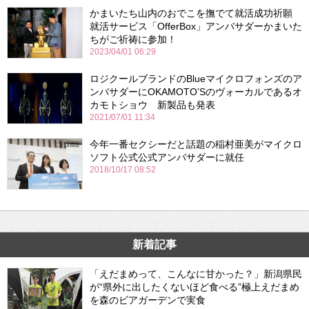
かまいたち山内のおでこを撫でて就活成功祈願
就活サービス「OfferBox」アンバサダーかまいた
ちがご祈祷に参加！
2023/04/01 06:29
ロジクールブランドのBlueマイクロフォンズのア
ンバサダーにOKAMOTO’Sのヴォーカルであるオ
カモトショウ 新製品も発表
2021/07/01 11:34
今年一番セクシーだと話題の稲村亜美がマイクロ
ソフト公式公式アンバサダーに就任
2018/10/17 08:52
新着記事
「えだまめって、こんなに甘かった？」新潟県民
が“県外に出したくないほど食べる”極上えだまめ
を森のビアガーデンで実食