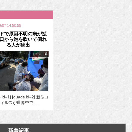
いを渡す」 TE･･･
2/07 14:50:55
ドで原因不明の病が拡
口から泡を吹いて倒れ
る人が続出
コメント0
s id=1] [quads id=2] 新型コ
ィルスが世界中で …
新着記事