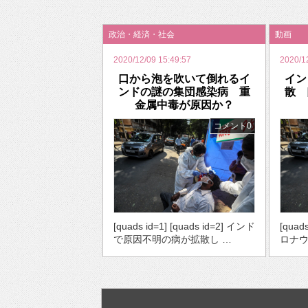
2026年のバレンタインは「自分で作って、想
政治・経済・社会
動画
2020/12/09 15:49:57
2020/1
口から泡を吹いて倒れるイ
イン
ンドの謎の集団感染病 重
散 
金属中毒が原因か？
コメント0
[quads id=1] [quads id=2] インド
[quad
で原因不明の病が拡散し …
ロナウ