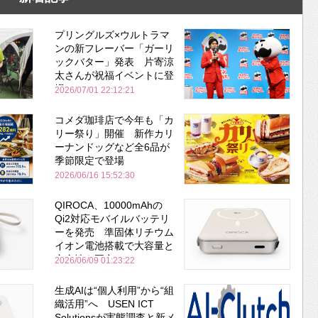
プリングルズ×ウルトラマ
ンの新フレーバー「ガーリ
ックバター」発表 片寄涼
太さんが祝福イベントに登
場
2026/07/01 22:12:21
コメダ珈琲店で今年も「カ
リー祭り」開催 新作カリ
ーナンドッグなど全6品が
季節限定で登場
2026/06/16 15:52:30
QIROCA、10000mAhの
Qi2対応モバイルバッテリ
ーを発売 準固体リチウム
イオン電池搭載で大容量と
安全性を両立
2026/06/09 01:23:22
生成AIは“個人利用”から“組
織活用”へ USEN ICT
Solutionsが実態調査と新メ