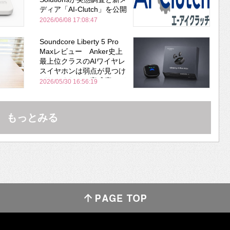
ディア「AI-Clutch」を公開
2026/06/08 17:08:47
Soundcore Liberty 5 Pro
Maxレビュー Anker史上
最上位クラスのAIワイヤレ
スイヤホンは弱点が見つけ
づらいくらいの完成度にび
2026/05/30 16:56:19
びった ノイキャン性能は
Bose並み
もっとみる