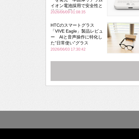
イオン電池採用で安全性と
携帯性を両立
2026/06/09 01:08:35
HTCのスマートグラス
「VIVE Eagle」製品レビュ
ー AIと音声操作に特化し
た“日常使い”グラス
2026/06/03 17:30:42