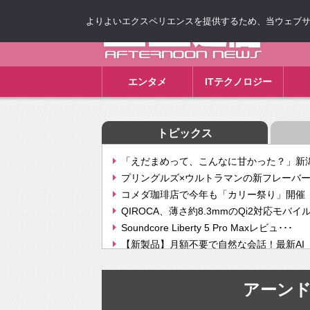
よりよいエクスペリエンスを提供するため、当ウェブサイト
ゴゴ通信
エンタメ
ITテクノロジー
トピックス
「えだまめって、こんなに甘かった？」新潟
プリングルズ×ウルトラマンの新フレーバー
コメダ珈琲店で今年も「カリー祭り」開催 
QIROCA、薄さ約8.3mmのQi2対応モバイ
Soundcore Liberty 5 Pro Maxレビュ･･･
【新製品】月額不要で自然な会話！最新AI（GPT
【次世代の没入感と生産性】VITURE Luma Ul
Geminiが音楽生成「Create music」機能提
アーン
挫折率8割の壁をAIで突破。ジャストシステ