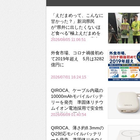
「えだまめって、こんなに
甘かった？」新潟県民
が“県外に出したくないほ
ど食べる”極上えだまめを
森のビアガーデンで実食
2026/08/05 11:06:51
外食市場、コロナ禍後初め
て2019年超え 5月は3282
億円に
2026/07/01 16:24:15
QIROCA、ケーブル内蔵の
10000mAhモバイルバッテ
リーを発売 準固体リチウ
ムイオン電池採用で安全性
と携帯性を両立
2026/06/09 01:40:54
QIROCA、薄さ約8.3mmの
Qi2対応モバイルバッテリ
ーを発売 準固体リチウム