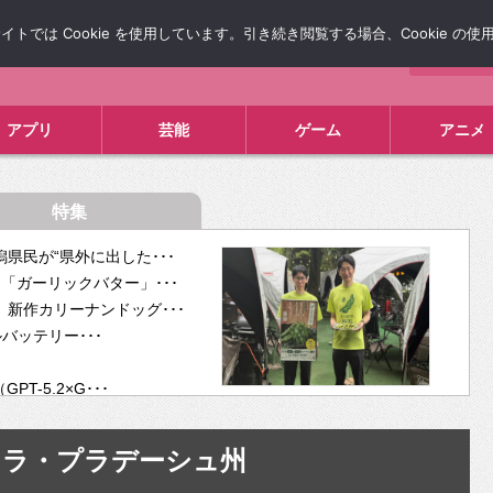
では Cookie を使用しています。引き続き閲覧する場合、Cookie の
について
広告掲載について
お問い合わせ
タレコミ
アプリ
芸能
ゲーム
アニメ
特集
県民が“県外に出した･･･
「ガーリックバター」･･･
新作カリーナンドッグ･･･
ルバッテリー･･･
-5.2×G･･･
tra･･･
供開･･･
ドラ・プラデーシュ州
ム、”自分が今話し･･･