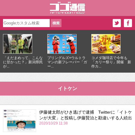
「えだまめって、こんな
プリングルズ×ウルトラ
コメダ珈琲店で今年も
に甘かった？」新潟県民
マンの新フレーバー「ガ
「カリー祭り」開催 新
が...
ー...
作カ...
イトケン
伊藤健太郎がひき逃げで逮捕 Twitterに「イトケ
ンが大変」と投稿し伊藤賢治と勘違いする人続出
2020/10/29 11:38