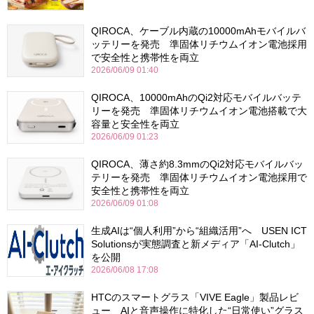
QIROCA、ケーブル内蔵の10000mAhモバイルバ
ッテリーを発売 準固体リチウムイオン電池採用
で安全性と携帯性を両立
2026/06/09 01:40
QIROCA、10000mAhのQi2対応モバイルバッテ
リーを発売 準固体リチウムイオン電池搭載で大
容量と安全性を両立
2026/06/09 01:23
QIROCA、薄さ約8.3mmのQi2対応モバイルバッ
テリーを発売 準固体リチウムイオン電池採用で
安全性と携帯性を両立
2026/06/09 01:08
生成AIは“個人利用”から“組織活用”へ USEN ICT
Solutionsが実態調査と新メディア「AI-Clutch」
を公開
2026/06/08 17:08
HTCのスマートグラス「VIVE Eagle」製品レビ
ュー AIと音声操作に特化した“日常使い”グラス