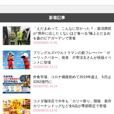
新着記事
「えだまめって、こんなに甘かった？」新潟県民
が“県外に出したくないほど食べる”極上えだまめ
を森のビアガーデンで実食
2026/08/05 11:06
プリングルズ×ウルトラマンの新フレーバー「ガ
ーリックバター」発表 片寄涼太さんが祝福イベ
ントに登場
2026/07/01 22:12
外食市場、コロナ禍後初めて2019年超え 5月は
3282億円に
2026/07/01 16:24
コメダ珈琲店で今年も「カリー祭り」開催 新作
カリーナンドッグなど全6品が季節限定で登場
2026/06/16 15:52