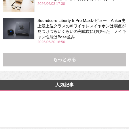
2026/06/03 17:30
Soundcore Liberty 5 Pro Maxレビュー Anker史
上最上位クラスのAIワイヤレスイヤホンは弱点が
見つけづらいくらいの完成度にびびった ノイキ
ャン性能はBose並み
2026/05/30 16:56
もっとみる
人気記事