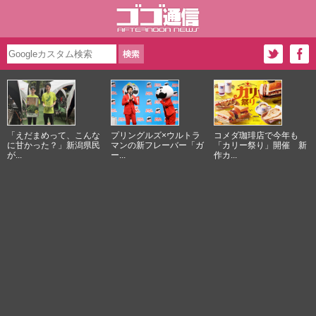
「えだまめって、こんな
プリングルズ×ウルトラ
コメダ珈琲店で今年も
に甘かった？」新潟県民
マンの新フレーバー「ガ
「カリー祭り」開催 新
が...
ー...
作カ...