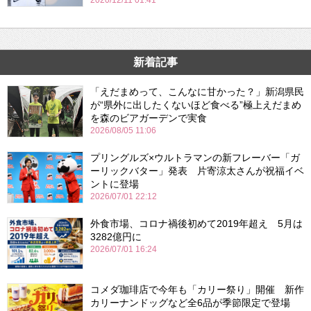
2020/12/11 01:41
新着記事
「えだまめって、こんなに甘かった？」新潟県民
が“県外に出したくないほど食べる”極上えだまめ
を森のビアガーデンで実食
2026/08/05 11:06
プリングルズ×ウルトラマンの新フレーバー「ガ
ーリックバター」発表 片寄涼太さんが祝福イベ
ントに登場
2026/07/01 22:12
外食市場、コロナ禍後初めて2019年超え 5月は
3282億円に
2026/07/01 16:24
コメダ珈琲店で今年も「カリー祭り」開催 新作
カリーナンドッグなど全6品が季節限定で登場