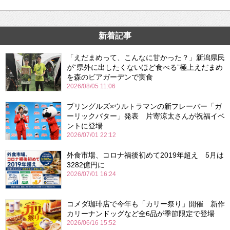
新着記事
「えだまめって、こんなに甘かった？」新潟県民
が“県外に出したくないほど食べる”極上えだまめ
を森のビアガーデンで実食
2026/08/05 11:06
プリングルズ×ウルトラマンの新フレーバー「ガ
ーリックバター」発表 片寄涼太さんが祝福イベ
ントに登場
2026/07/01 22:12
外食市場、コロナ禍後初めて2019年超え 5月は
3282億円に
2026/07/01 16:24
コメダ珈琲店で今年も「カリー祭り」開催 新作
カリーナンドッグなど全6品が季節限定で登場
2026/06/16 15:52