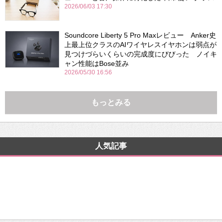
2026/06/03 17:30
Soundcore Liberty 5 Pro Maxレビュー Anker史
上最上位クラスのAIワイヤレスイヤホンは弱点が
見つけづらいくらいの完成度にびびった ノイキ
ャン性能はBose並み
2026/05/30 16:56
もっとみる
人気記事