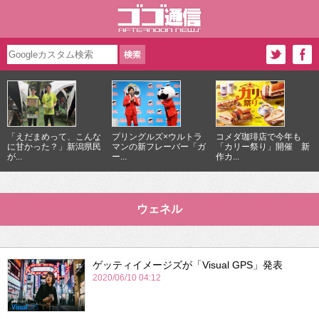
「えだまめって、こんな
プリングルズ×ウルトラ
コメダ珈琲店で今年も
に甘かった？」新潟県民
マンの新フレーバー「ガ
「カリー祭り」開催 新
が...
ー...
作カ...
ウェネル
ゲッティイメージズが「Visual GPS」発表
2020/06/10 04:12