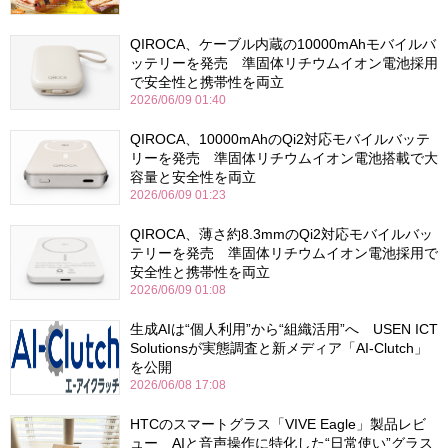
QIROCA、ケーブル内蔵の10000mAhモバイルバ
ッテリーを発売 準固体リチウムイオン電池採用
で安全性と携帯性を両立
2026/06/09 01:40
QIROCA、10000mAhのQi2対応モバイルバッテ
リーを発売 準固体リチウムイオン電池搭載で大
容量と安全性を両立
2026/06/09 01:23
QIROCA、薄さ約8.3mmのQi2対応モバイルバッ
テリーを発売 準固体リチウムイオン電池採用で
安全性と携帯性を両立
2026/06/09 01:08
生成AIは“個人利用”から“組織活用”へ USEN ICT
Solutionsが実態調査と新メディア「AI-Clutch」
を公開
2026/06/08 17:08
HTCのスマートグラス「VIVE Eagle」製品レビ
ュー AIと音声操作に特化した“日常使い”グラス