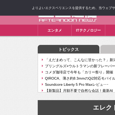
よりよいエクスペリエンスを提供するため、当ウェブサイト
ゴゴ通信
エンタメ
ITテクノロジー
トピックス
「えだまめって、こんなに甘かった？」新潟
プリングルズ×ウルトラマンの新フレーバー
コメダ珈琲店で今年も「カリー祭り」開催 
QIROCA、薄さ約8.3mmのQi2対応モバイ
Soundcore Liberty 5 Pro Maxレビュ･･･
【新製品】月額不要で自然な会話！最新AI（GPT
【次世代の没入感と生産性】VITURE Luma Ul
Geminiが音楽生成「Create music」機能提
エレク
挫折率8割の壁をAIで突破。ジャストシステ