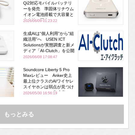
Qi2対応モバイルバッテリ
ーを発売 準固体リチウム
イオン電池搭載で大容量と
安全性を両立
2026/06/09 01:23:22
生成AIは“個人利用”から“組
織活用”へ USEN ICT
Solutionsが実態調査と新メ
ディア「AI-Clutch」を公開
2026/06/08 17:08:47
Soundcore Liberty 5 Pro
Maxレビュー Anker史上
最上位クラスのAIワイヤレ
スイヤホンは弱点が見つけ
づらいくらいの完成度にび
2026/05/30 16:56:19
びった ノイキャン性能は
Bose並み
もっとみる