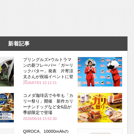
新着記事
プリングルズ×ウルトラマ
ンの新フレーバー「ガーリ
ックバター」発表 片寄涼
太さんが祝福イベントに登
場
2026/07/01 22:12:21
コメダ珈琲店で今年も「カ
リー祭り」開催 新作カリ
ーナンドッグなど全6品が
季節限定で登場
2026/06/16 15:52:30
QIROCA、10000mAhの