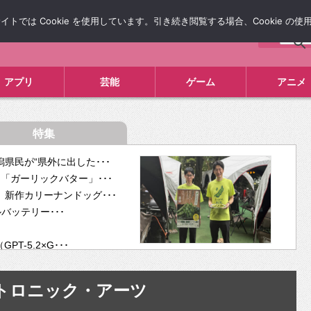
では Cookie を使用しています。引き続き閲覧する場合、Cookie の
について
広告掲載について
お問い合わせ
タレコミ
アプリ
芸能
ゲーム
アニメ
特集
県民が“県外に出した･･･
「ガーリックバター」･･･
新作カリーナンドッグ･･･
ルバッテリー･･･
-5.2×G･･･
tra･･･
供開･･･
トロニック・アーツ
ム、”自分が今話し･･･